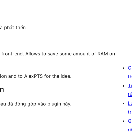
à phát triển
ite front-end. Allows to save some amount of RAM on
G
ion and to AlexPTS for the idea.
t
T
ên
t
L
au đã đóng góp vào plugin này.
t
Q
r