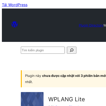
Tải WordPress
Plugin Directory
W
Tìm
kiếm
plugin
Plugin này
chưa được cập nhật với 3 phiên bản mớ
nhất.
WPLANG Lite