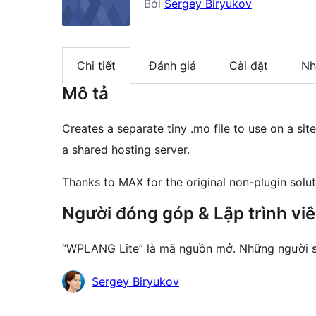
Bởi
Sergey Biryukov
Chi tiết
Đánh giá
Cài đặt
Nh
Mô tả
Creates a separate tiny .mo file to use on a s
a shared hosting server.
Thanks to MAX for the original non-plugin solut
Người đóng góp & Lập trình vi
“WPLANG Lite” là mã nguồn mở. Những người s
Những
Sergey Biryukov
người