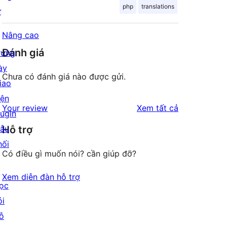
php
translations
ư
Nâng cao
Đánh giá
rưng
ày
Chưa có đánh giá nào được gửi.
iao
iện
đánh
Your review
Xem tất cả
lugin
giá
ẫu
Hỗ trợ
hối
Có điều gì muốn nói? cần giúp đỡ?
Xem diễn đàn hỗ trợ
ọc
ỏi
ỗ