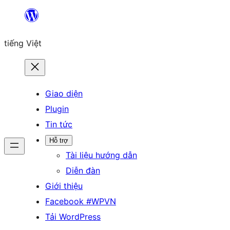
Chuyển
đến
tiếng Việt
phần
nội
dung
Giao diện
Plugin
Tin tức
Hỗ trợ
Tài liệu hướng dẫn
Diễn đàn
Giới thiệu
Facebook #WPVN
Tải WordPress