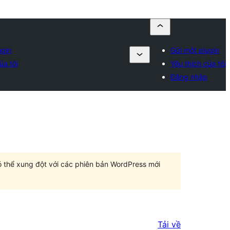
ugin
Gửi một plugin
ủa tôi
Yêu thích của tôi
Đăng nhập
có thể xung đột với các phiên bản WordPress mới
Tải về