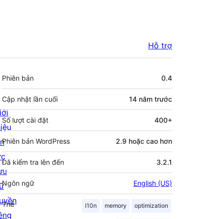
Hỗ trợ
Meta
Phiên bản
0.4
Cập nhật lần cuối
14 năm
trước
iới
Số lượt cài đặt
400+
hiệu
in
Phiên bản WordPress
2.9 hoặc cao hơn
ức
Đã kiểm tra lên đến
3.2.1
ưu
Ngôn ngữ
English (US)
rữ
uyền
Thẻ
l10n
memory
optimization
iêng