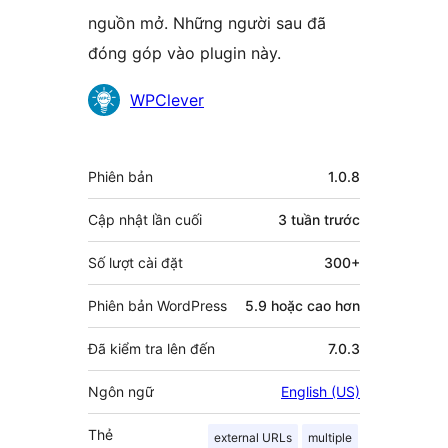
nguồn mở. Những người sau đã
đóng góp vào plugin này.
Những
WPClever
người
đóng
Meta
Phiên bản
1.0.8
góp
Cập nhật lần cuối
3 tuần
trước
Số lượt cài đặt
300+
Phiên bản WordPress
5.9 hoặc cao hơn
Đã kiểm tra lên đến
7.0.3
Ngôn ngữ
English (US)
Thẻ
external URLs
multiple