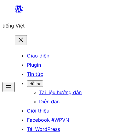
Chuyển
đến
tiếng Việt
phần
nội
dung
Giao diện
Plugin
Tin tức
Hỗ trợ
Tài liệu hướng dẫn
Diễn đàn
Giới thiệu
Facebook #WPVN
Tải WordPress