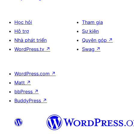
Học hỏi
Tham gia
Hỗ trợ
Sự kiện
Nhà phát triển
Quyên góp
↗
WordPress.tv
↗
Swag
↗
WordPress.com
↗
Matt
↗
bbPress
↗
BuddyPress
↗