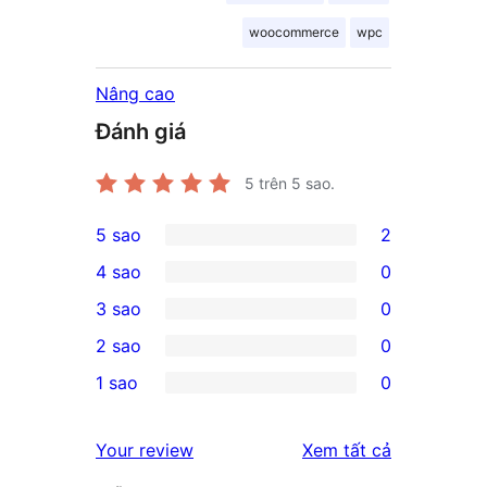
woocommerce
wpc
Nâng cao
Đánh giá
5
trên 5 sao.
5 sao
2
2
4 sao
0
5-
0
3 sao
0
star
4-
0
2 sao
0
reviews
star
3-
0
1 sao
0
reviews
star
2-
0
reviews
star
1-
đánh
Your review
Xem tất cả
reviews
star
giá