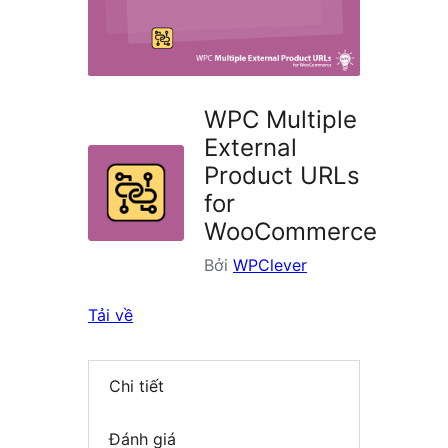
plugin
WPC Multiple
External
Product URLs
for
WooCommerce
Bởi
WPClever
Tải về
Chi tiết
Đánh giá