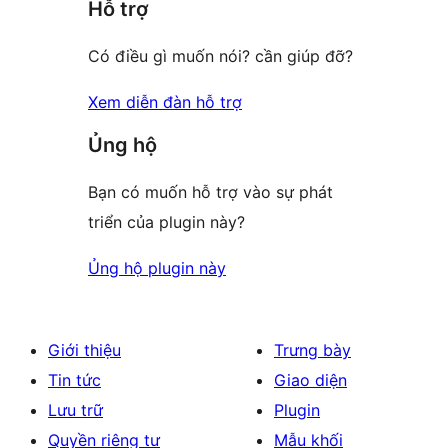
Hỗ trợ
reviews
Có điều gì muốn nói? cần giúp đỡ?
Xem diễn đàn hỗ trợ
Ủng hộ
Bạn có muốn hỗ trợ vào sự phát
triển của plugin này?
Ủng hộ plugin này
Giới thiệu
Trưng bày
Tin tức
Giao diện
Lưu trữ
Plugin
Quyền riêng tư
Mẫu khối