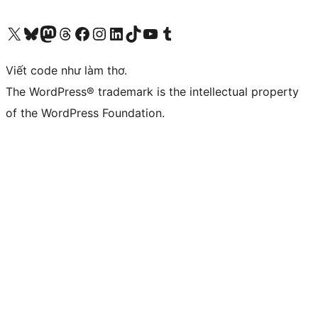
Truy cập tài khoản X (trước đây là Twitter) của chúng tôi
Visit our Bluesky account
Visit our Mastodon account
Visit our Threads account
Xem trang Facebook của chúng tôi
Truy cập tài khoản Instagram của chúng tôi
Truy cập tài khoản LinkedIn của chúng tôi
Visit our TikTok account
Truy cập kênh YouTube của chúng tôi
Visit our Tumblr account
Viết code như làm thơ.
The WordPress® trademark is the intellectual property
of the WordPress Foundation.