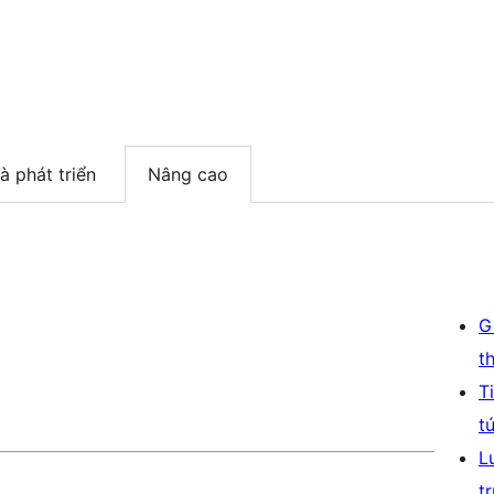
à phát triển
Nâng cao
G
t
T
t
L
t