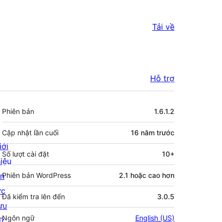
Tải về
Hỗ trợ
Meta
Phiên bản
1.6.1.2
Cập nhật lần cuối
16 năm
trước
iới
Số lượt cài đặt
10+
hiệu
in
Phiên bản WordPress
2.1 hoặc cao hơn
ức
Đã kiểm tra lên đến
3.0.5
ưu
Ngôn ngữ
English (US)
rữ