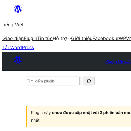
Chuyển
đến
tiếng Việt
phần
nội
Giao diện
Plugin
Tin tức
Hỗ trợ
Giới thiệu
Facebook #WPV
dung
Tải WordPress
Plugin Direct
Tìm
kiếm
plugin
Plugin này
chưa được cập nhật với 3 phiên bản mớ
nhất.