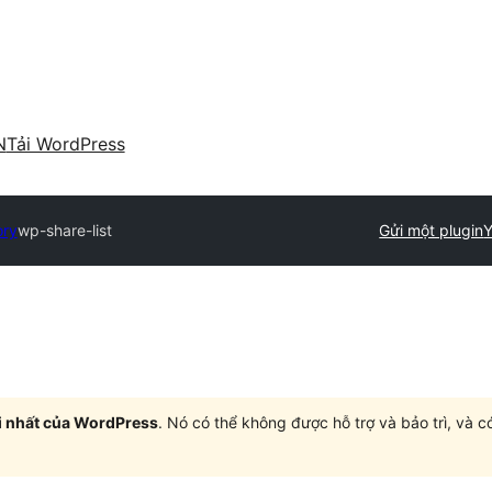
N
Tải WordPress
ory
wp-share-list
Gửi một plugin
Y
i nhất của WordPress
. Nó có thể không được hỗ trợ và bảo trì, và 