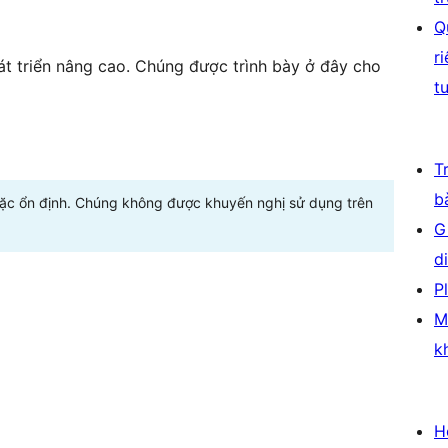
Q
r
t triển nâng cao. Chúng được trình bày ở đây cho
t
T
b
oặc ổn định. Chúng không được khuyến nghị sử dụng trên
G
d
P
M
k
H