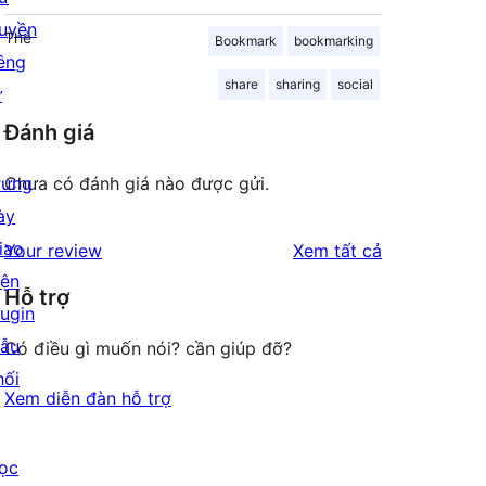
uyền
Thẻ
Bookmark
bookmarking
iêng
share
sharing
social
ư
Đánh giá
rưng
Chưa có đánh giá nào được gửi.
ày
iao
đánh
Your review
Xem tất cả
iện
giá
Hỗ trợ
lugin
ẫu
Có điều gì muốn nói? cần giúp đỡ?
hối
Xem diễn đàn hỗ trợ
ọc