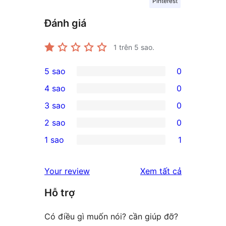
Pinterest
Đánh giá
1
trên 5 sao.
5 sao
0
0
4 sao
0
5-
0
3 sao
0
star
4-
0
2 sao
0
reviews
star
3-
0
1 sao
1
reviews
star
2-
1
reviews
star
1-
đánh
Your review
Xem tất cả
reviews
star
giá
Hỗ trợ
review
Có điều gì muốn nói? cần giúp đỡ?