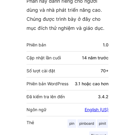
Phần này dành riêng cho người
dùng và nhà phát triển nâng cao.
Chúng được trình bày ở đây cho
mục đích thử nghiệm và giáo dục.
Meta
Phiên bản
1.0
Cập nhật lần cuối
14 năm
trước
Số lượt cài đặt
70+
Phiên bản WordPress
3.1 hoặc cao hơn
Đã kiểm tra lên đến
3.4.2
Ngôn ngữ
English (US)
Thẻ
pin
pinboard
pinit