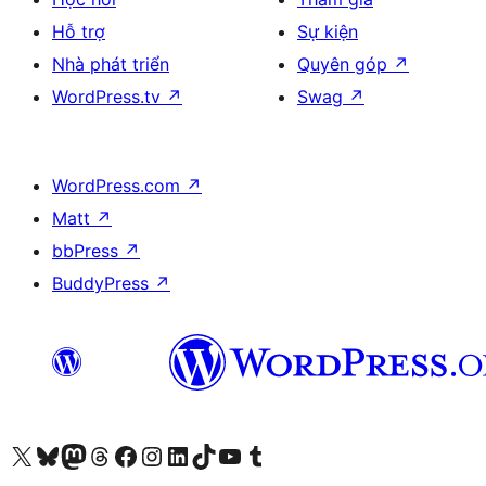
Hỗ trợ
Sự kiện
Nhà phát triển
Quyên góp
↗
WordPress.tv
↗
Swag
↗
WordPress.com
↗
Matt
↗
bbPress
↗
BuddyPress
↗
Truy cập tài khoản X (trước đây là Twitter) của chúng tôi
Visit our Bluesky account
Visit our Mastodon account
Visit our Threads account
Xem trang Facebook của chúng tôi
Truy cập tài khoản Instagram của chúng tôi
Truy cập tài khoản LinkedIn của chúng tôi
Visit our TikTok account
Truy cập kênh YouTube của chúng tôi
Visit our Tumblr account