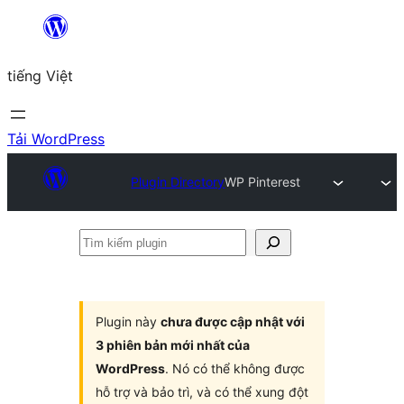
Chuyển
đến
tiếng Việt
phần
nội
dung
Tải WordPress
Plugin Directory
WP Pinterest
Tìm
kiếm
plugin
Plugin này
chưa được cập nhật với
3 phiên bản mới nhất của
WordPress
. Nó có thể không được
hỗ trợ và bảo trì, và có thể xung đột