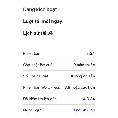
Đang kích hoạt
Lượt tải mỗi ngày
Lịch sử tải về
Meta
Phiên bản
3.5.1
Cập nhật lần cuối
9 năm
trước
Số lượt cài đặt
Không có sẵn
Phiên bản WordPress
3.9 hoặc cao hơn
Đã kiểm tra lên đến
4.3.34
Ngôn ngữ
English (US)