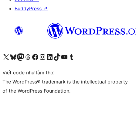
BuddyPress
↗
Truy cập tài khoản X (trước đây là Twitter) của chúng tôi
Visit our Bluesky account
Visit our Mastodon account
Visit our Threads account
Xem trang Facebook của chúng tôi
Truy cập tài khoản Instagram của chúng tôi
Truy cập tài khoản LinkedIn của chúng tôi
Visit our TikTok account
Truy cập kênh YouTube của chúng tôi
Visit our Tumblr account
Viết code như làm thơ.
The WordPress® trademark is the intellectual property
of the WordPress Foundation.