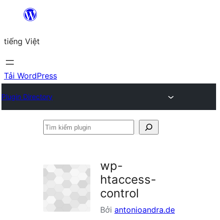
Chuyển
đến
tiếng Việt
phần
nội
dung
Tải WordPress
Plugin Directory
Tìm
kiếm
plugin
wp-
htaccess-
control
Bởi
antonioandra.de