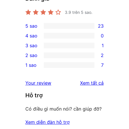
3.9
trên 5 sao.
5 sao
23
23
4 sao
0
5-
0
3 sao
1
star
4-
1
2 sao
2
reviews
star
3-
2
1 sao
7
reviews
star
2-
7
review
star
1-
đánh
Your review
Xem tất cả
reviews
star
giá
Hỗ trợ
reviews
Có điều gì muốn nói? cần giúp đỡ?
Xem diễn đàn hỗ trợ