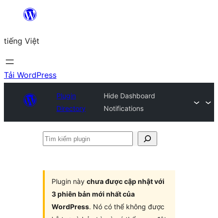
Chuyển
đến
tiếng Việt
phần
nội
dung
Tải WordPress
Plugin
Hide Dashboard
Directory
Notifications
Tìm
kiếm
plugin
Plugin này
chưa được cập nhật với
3 phiên bản mới nhất của
WordPress
. Nó có thể không được