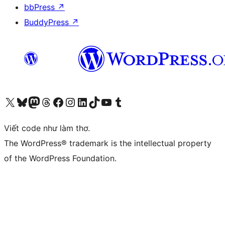
bbPress
↗
BuddyPress
↗
Truy cập tài khoản X (trước đây là Twitter) của chúng tôi
Visit our Bluesky account
Visit our Mastodon account
Visit our Threads account
Xem trang Facebook của chúng tôi
Truy cập tài khoản Instagram của chúng tôi
Truy cập tài khoản LinkedIn của chúng tôi
Visit our TikTok account
Truy cập kênh YouTube của chúng tôi
Visit our Tumblr account
Viết code như làm thơ.
The WordPress® trademark is the intellectual property
of the WordPress Foundation.