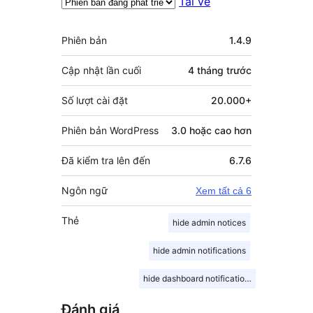
Tải về
Meta
Phiên bản
1.4.9
Cập nhật lần cuối
4 tháng
trước
Số lượt cài đặt
20.000+
Phiên bản WordPress
3.0 hoặc cao hơn
Đã kiểm tra lên đến
6.7.6
Ngôn ngữ
Xem tất cả 6
Thẻ
hide admin notices
hide admin notifications
hide dashboard notifications
Đánh giá