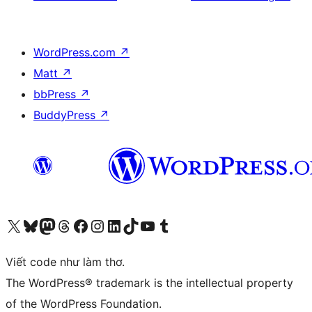
WordPress.com
↗
Matt
↗
bbPress
↗
BuddyPress
↗
Truy cập tài khoản X (trước đây là Twitter) của chúng tôi
Visit our Bluesky account
Visit our Mastodon account
Visit our Threads account
Xem trang Facebook của chúng tôi
Truy cập tài khoản Instagram của chúng tôi
Truy cập tài khoản LinkedIn của chúng tôi
Visit our TikTok account
Truy cập kênh YouTube của chúng tôi
Visit our Tumblr account
Viết code như làm thơ.
The WordPress® trademark is the intellectual property
of the WordPress Foundation.