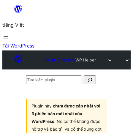
Chuyển
đến
tiếng Việt
phần
nội
dung
Tải WordPress
Plugin Directory
WP Helper
Tìm
kiếm
plugin
Plugin này
chưa được cập nhật với
3 phiên bản mới nhất của
WordPress
. Nó có thể không được
hỗ trợ và bảo trì, và có thể xung đột