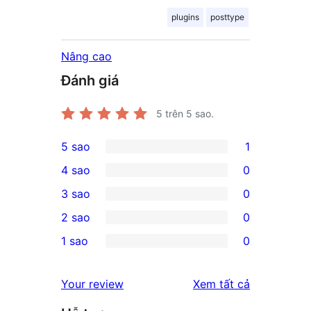
plugins
posttype
Nâng cao
Đánh giá
5
trên 5 sao.
5 sao
1
1
4 sao
0
5-
0
3 sao
0
star
4-
0
2 sao
0
review
star
3-
0
1 sao
0
reviews
star
2-
0
reviews
star
1-
đánh
Your review
Xem tất cả
reviews
star
giá