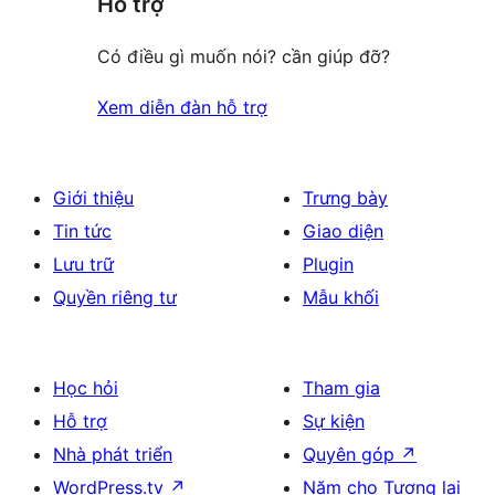
Hỗ trợ
reviews
Có điều gì muốn nói? cần giúp đỡ?
Xem diễn đàn hỗ trợ
Giới thiệu
Trưng bày
Tin tức
Giao diện
Lưu trữ
Plugin
Quyền riêng tư
Mẫu khối
Học hỏi
Tham gia
Hỗ trợ
Sự kiện
Nhà phát triển
Quyên góp
↗
WordPress.tv
↗
Năm cho Tương lai