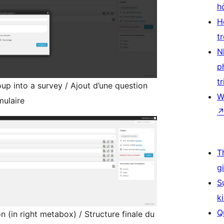
h
H
t
N
p
tr
up into a survey / Ajout d’une question
W
mulaire
T
g
S
k
Q
n (in right metabox) / Structure finale du