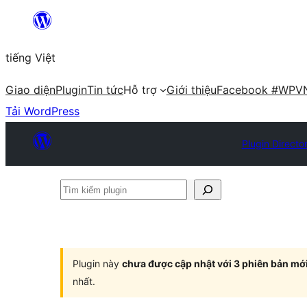
Chuyển
đến
tiếng Việt
phần
nội
Giao diện
Plugin
Tin tức
Hỗ trợ
Giới thiệu
Facebook #WPV
dung
Tải WordPress
Plugin Directo
Tìm
kiếm
plugin
Plugin này
chưa được cập nhật với 3 phiên bản mớ
nhất.