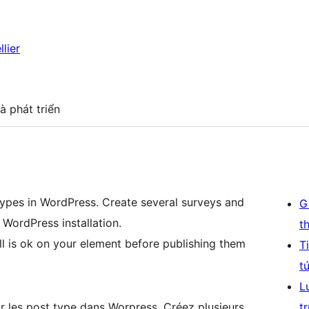
lier
à phát triển
ypes in WordPress. Create several surveys and
G
 WordPress installation.
t
all is ok on your element before publishing them
T
t
L
ur les post type dans Worpress. Créez plusieurs
t