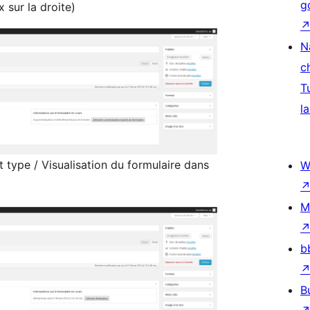
g
 sur la droite)
N
c
T
la
 type / Visualisation du formulaire dans
W
M
b
B