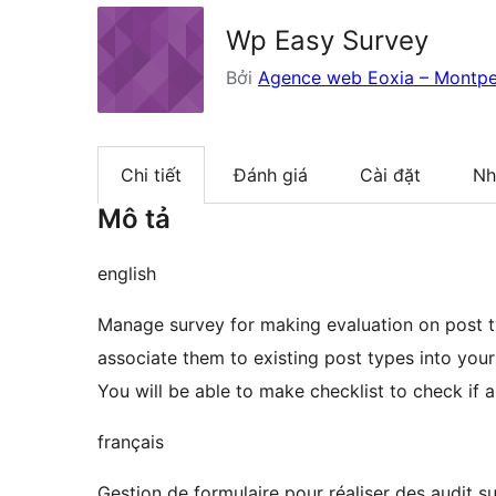
Wp Easy Survey
Bởi
Agence web Eoxia – Montpel
Chi tiết
Đánh giá
Cài đặt
Nh
Mô tả
english
Manage survey for making evaluation on post t
associate them to existing post types into your
You will be able to make checklist to check if 
français
Gestion de formulaire pour réaliser des audit s