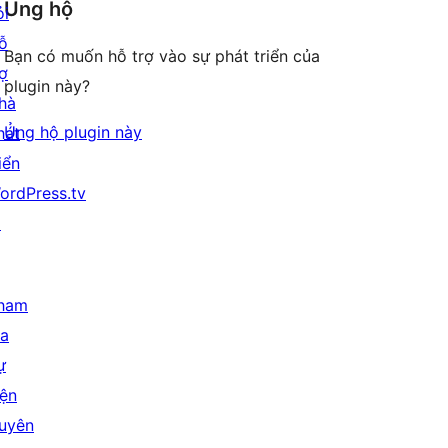
Ủng hộ
ỏi
ỗ
Bạn có muốn hỗ trợ vào sự phát triển của
rợ
plugin này?
hà
Ủng hộ plugin này
hát
iển
ordPress.tv
↗
ham
ia
ự
iện
uyên