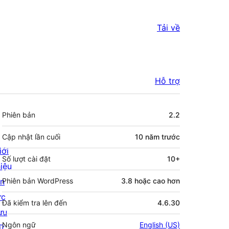
Tải về
Hỗ trợ
Meta
Phiên bản
2.2
Cập nhật lần cuối
10 năm
trước
iới
Số lượt cài đặt
10+
hiệu
in
Phiên bản WordPress
3.8 hoặc cao hơn
ức
Đã kiểm tra lên đến
4.6.30
ưu
Ngôn ngữ
English (US)
rữ