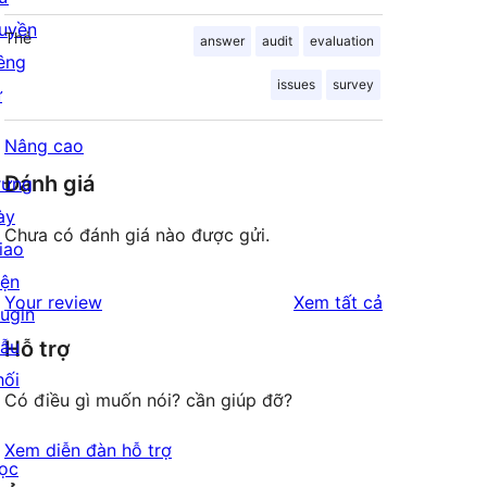
uyền
Thẻ
answer
audit
evaluation
iêng
issues
survey
ư
Nâng cao
Đánh giá
rưng
ày
Chưa có đánh giá nào được gửi.
iao
iện
đánh
Your review
Xem tất cả
lugin
giá
ẫu
Hỗ trợ
hối
Có điều gì muốn nói? cần giúp đỡ?
Xem diễn đàn hỗ trợ
ọc