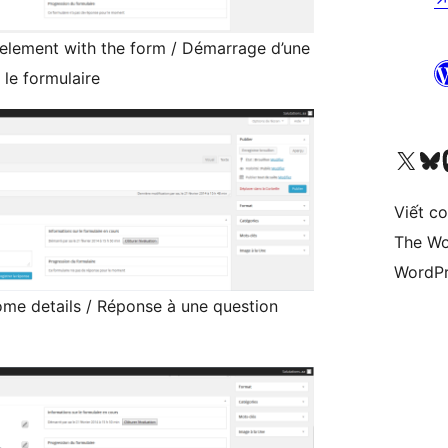
 element with the form / Démarrage d’une
 le formulaire
Truy cập tài khoản X (trước đây là Twitter) của chúng tôi
Visit ou
Vi
Viết c
The Wo
WordPr
ome details / Réponse à une question