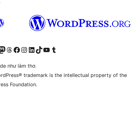
↗
r Bluesky account
sit our Mastodon account
Visit our Threads account
Xem trang Facebook của chúng tôi
Truy cập tài khoản Instagram của chúng tôi
Truy cập tài khoản LinkedIn của chúng tôi
Visit our TikTok account
Truy cập kênh YouTube của chúng tôi
Visit our Tumblr account
ode như làm thơ.
rdPress® trademark is the intellectual property of the
ess Foundation.