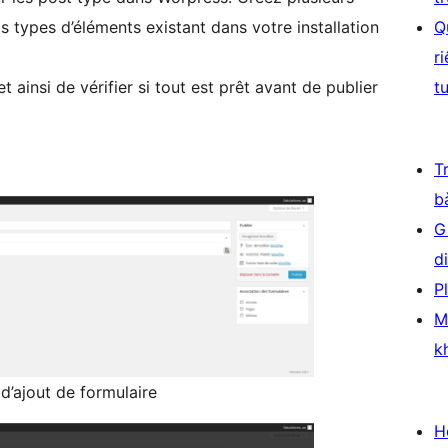
s types d’éléments existant dans votre installation
Q
r
 ainsi de vérifier si tout est prêt avant de publier
t
T
b
G
d
P
M
k
 d’ajout de formulaire
H