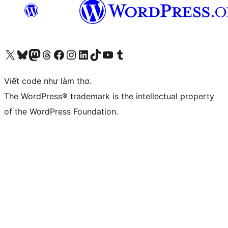
Truy cập tài khoản X (trước đây là Twitter) của chúng tôi
Visit our Bluesky account
Visit our Mastodon account
Visit our Threads account
Xem trang Facebook của chúng tôi
Truy cập tài khoản Instagram của chúng tôi
Truy cập tài khoản LinkedIn của chúng tôi
Visit our TikTok account
Truy cập kênh YouTube của chúng tôi
Visit our Tumblr account
Viết code như làm thơ.
The WordPress® trademark is the intellectual property
of the WordPress Foundation.