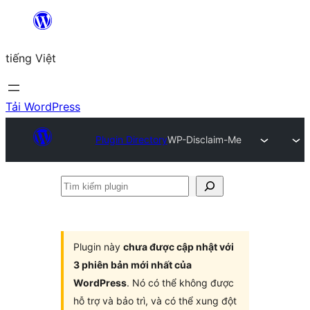
Chuyển
đến
tiếng Việt
phần
nội
dung
Tải WordPress
Plugin Directory
WP-Disclaim-Me
Tìm
kiếm
plugin
Plugin này
chưa được cập nhật với
3 phiên bản mới nhất của
WordPress
. Nó có thể không được
hỗ trợ và bảo trì, và có thể xung đột