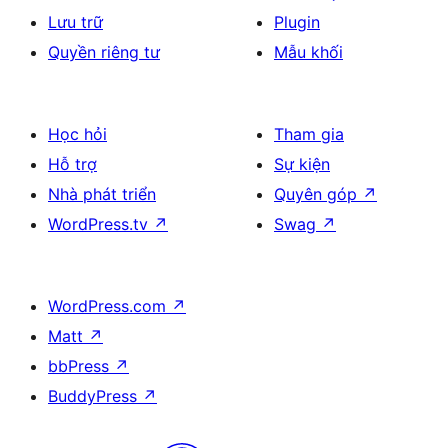
Lưu trữ
Plugin
Quyền riêng tư
Mẫu khối
Học hỏi
Tham gia
Hỗ trợ
Sự kiện
Nhà phát triển
Quyên góp
↗
WordPress.tv
↗
Swag
↗
WordPress.com
↗
Matt
↗
bbPress
↗
BuddyPress
↗