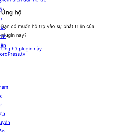
ỏi
ỗ
Ủng hộ
rợ
Bạn có muốn hỗ trợ vào sự phát triển của
hà
plugin này?
hát
iển
Ủng hộ plugin này
ordPress.tv
↗
ham
ia
ự
iện
uyên
óp