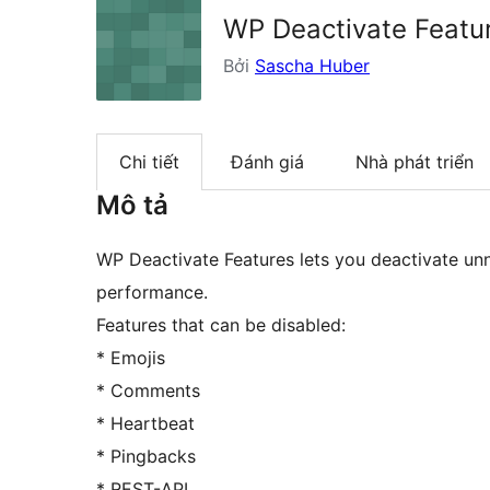
WP Deactivate Featu
Bởi
Sascha Huber
Chi tiết
Đánh giá
Nhà phát triển
Mô tả
WP Deactivate Features lets you deactivate un
performance.
Features that can be disabled:
* Emojis
* Comments
* Heartbeat
* Pingbacks
* REST-API