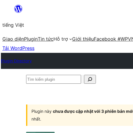
Chuyển
đến
tiếng Việt
phần
nội
Giao diện
Plugin
Tin tức
Hỗ trợ
Giới thiệu
Facebook #WPV
dung
Tải WordPress
Plugin Directory
Tìm
kiếm
plugin
Plugin này
chưa được cập nhật với 3 phiên bản mớ
nhất.