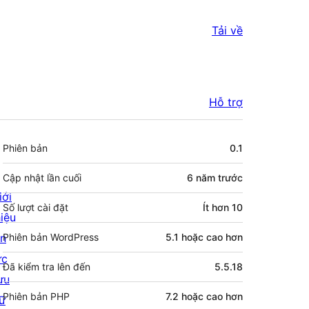
Tải về
Hỗ trợ
Meta
Phiên bản
0.1
Cập nhật lần cuối
6 năm
trước
iới
Số lượt cài đặt
Ít hơn 10
hiệu
in
Phiên bản WordPress
5.1 hoặc cao hơn
ức
Đã kiểm tra lên đến
5.5.18
ưu
Phiên bản PHP
7.2 hoặc cao hơn
rữ