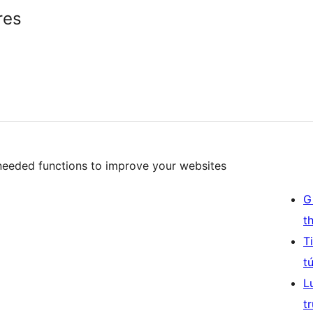
res
needed functions to improve your websites
G
t
T
t
L
t