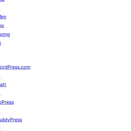
↗
ăm
ho
ương
i
ordPress.com
↗
att
↗
bPress
↗
uddyPress
↗