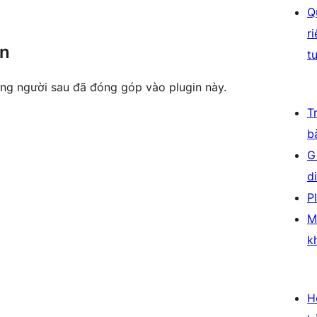
Q
r
ên
t
ng người sau đã đóng góp vào plugin này.
T
b
G
d
P
M
k
H