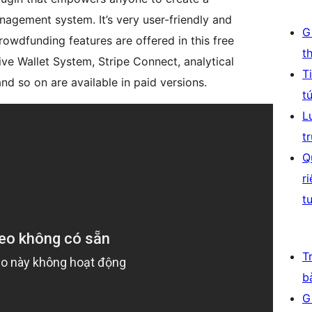
agement system. It’s very user-friendly and
G
wdfunding features are offered in this free
t
ive Wallet System, Stripe Connect, analytical
T
and so on are available in paid versions.
t
L
t
Q
r
t
T
b
G