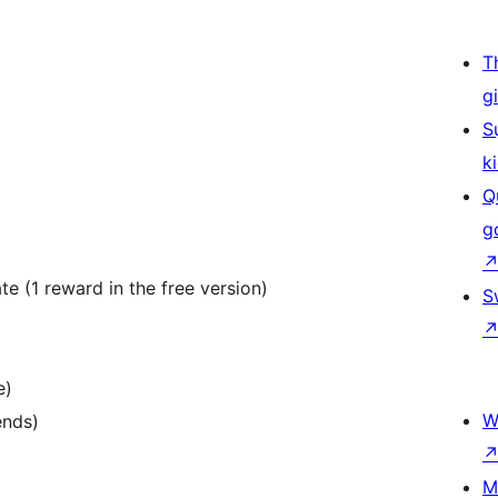
T
g
S
k
Q
g
e (1 reward in the free version)
S
e)
W
ends)
M