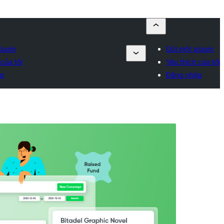
lugin
Gửi một plugin
 của tôi
Yêu thích của tôi
ập
Đăng nhập