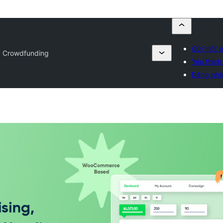
Gửi một p
 Crowdfunding
Yêu thích
Đăng nh