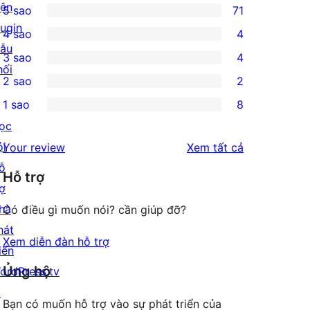
iện
5 sao
71
71
lugin
4 sao
4
5-
4
ẫu
3 sao
4
star
4-
4
hối
2 sao
2
reviews
star
3-
2
1 sao
8
reviews
star
2-
8
ọc
reviews
star
1-
ỏi
đánh
Your review
Xem tất cả
reviews
star
ỗ
giá
Hỗ trợ
reviews
rợ
hà
Có điều gì muốn nói? cần giúp đỡ?
hát
Xem diễn đàn hỗ trợ
iển
Ủng hộ
ordPress.tv
↗
Bạn có muốn hỗ trợ vào sự phát triển của