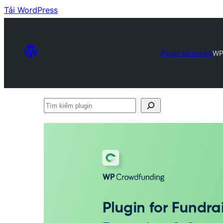
Tải WordPress
Plugin Directory
WP
Tìm
kiếm
plugin