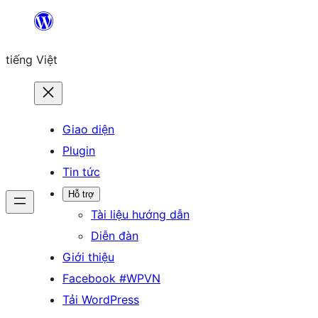
Chuyển
đến
tiếng Việt
phần
nội
dung
Giao diện
Plugin
Tin tức
Hỗ trợ
Tài liệu hướng dẫn
Diễn đàn
Giới thiệu
Facebook #WPVN
Tải WordPress