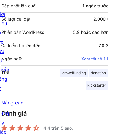
Cập nhật lần cuối
1 ngày
trước
iới
Số lượt cài đặt
2.000+
hiệu
in
Phiên bản WordPress
5.9 hoặc cao hơn
ức
Đã kiểm tra lên đến
7.0.3
ưu
Ngôn ngữ
Xem tất cả 11
rữ
uyền
Thẻ
crowdfunding
donation
iêng
kickstarter
ư
Nâng cao
Đánh giá
rưng
ày
4.4
trên 5 sao.
iao