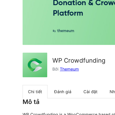
WP Crowdfunding
Bởi
Themeum
Chi tiết
Đánh giá
Cài đặt
Nh
Mô tả
WP Crowdfunding is a WooCommerce based plu