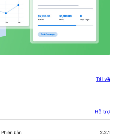
Tải về
Hỗ trợ
Meta
Phiên bản
2.2.1