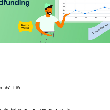
à phát triển
gin that empowers anyone to create a