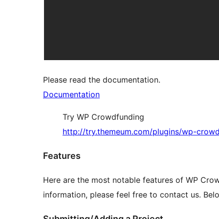
Please read the documentation.
Documentation
Try WP Crowdfunding
http://try.themeum.com/plugins/wp-crowd
Features
Here are the most notable features of WP Crowd
information, please feel free to contact us. Be
Submitting/Adding a Project