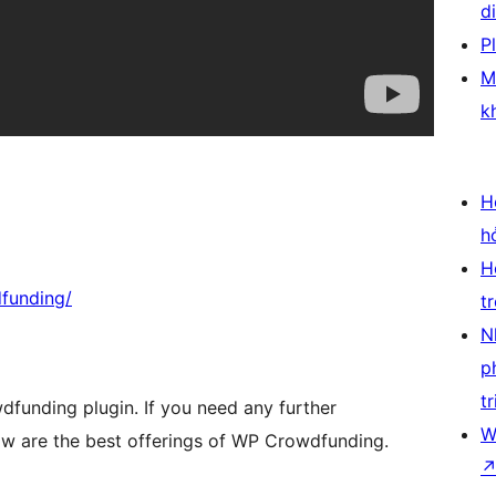
d
P
M
k
H
h
H
funding/
t
N
p
tr
funding plugin. If you need any further
W
low are the best offerings of WP Crowdfunding.