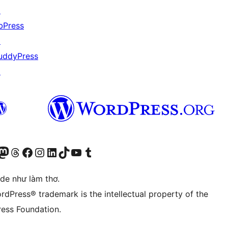
↗
bPress
↗
uddyPress
↗
r Bluesky account
sit our Mastodon account
Visit our Threads account
Xem trang Facebook của chúng tôi
Truy cập tài khoản Instagram của chúng tôi
Truy cập tài khoản LinkedIn của chúng tôi
Visit our TikTok account
Truy cập kênh YouTube của chúng tôi
Visit our Tumblr account
ode như làm thơ.
rdPress® trademark is the intellectual property of the
ess Foundation.