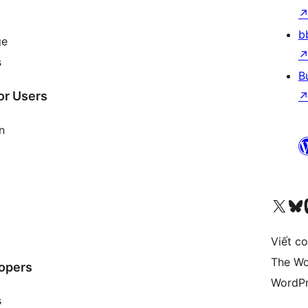
b
ge
s
B
or Users
n
Truy cập tài khoản X (trước đây là Twitter) của chúng tôi
Visit ou
Vi
Viết c
The Wo
opers
WordPr
s