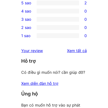
5 sao
2
2
4 sao
0
5-
0
3 sao
0
star
4-
0
2 sao
0
reviews
star
3-
0
1 sao
0
reviews
star
2-
0
reviews
star
1-
đánh
Your review
Xem tất cả
reviews
star
giá
Hỗ trợ
reviews
Có điều gì muốn nói? cần giúp đỡ?
Xem diễn đàn hỗ trợ
Ủng hộ
Bạn có muốn hỗ trợ vào sự phát