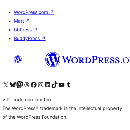
WordPress.com
↗
Matt
↗
bbPress
↗
BuddyPress
↗
Truy cập tài khoản X (trước đây là Twitter) của chúng tôi
Visit our Bluesky account
Visit our Mastodon account
Visit our Threads account
Xem trang Facebook của chúng tôi
Truy cập tài khoản Instagram của chúng tôi
Truy cập tài khoản LinkedIn của chúng tôi
Visit our TikTok account
Truy cập kênh YouTube của chúng tôi
Visit our Tumblr account
Viết code như làm thơ.
The WordPress® trademark is the intellectual property
of the WordPress Foundation.