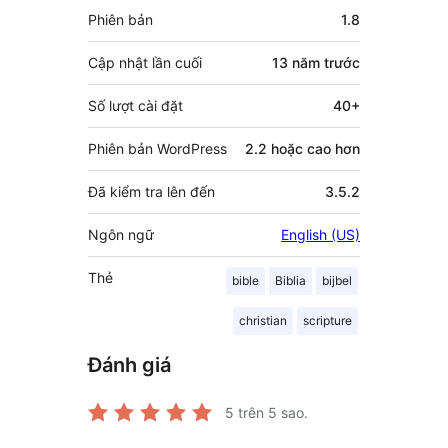
Meta
Phiên bản
1.8
Cập nhật lần cuối
13 năm
trước
Số lượt cài đặt
40+
Phiên bản WordPress
2.2 hoặc cao hơn
Đã kiểm tra lên đến
3.5.2
Ngôn ngữ
English (US)
Thẻ
bible
Biblia
bijbel
christian
scripture
Đánh giá
5
trên 5 sao.