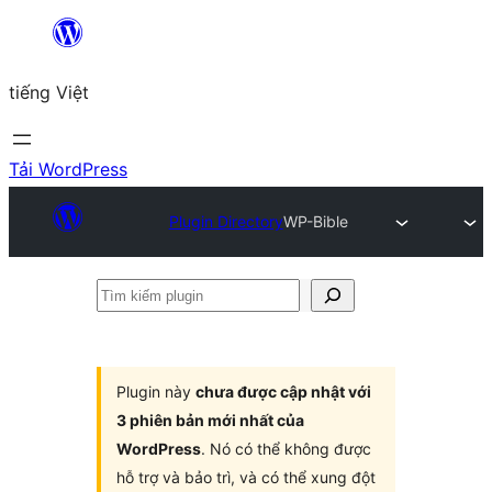
Chuyển
đến
tiếng Việt
phần
nội
dung
Tải WordPress
Plugin Directory
WP-Bible
Tìm
kiếm
plugin
Plugin này
chưa được cập nhật với
3 phiên bản mới nhất của
WordPress
. Nó có thể không được
hỗ trợ và bảo trì, và có thể xung đột