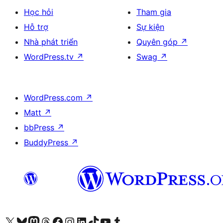
Học hỏi
Tham gia
Hỗ trợ
Sự kiện
Nhà phát triển
Quyên góp
↗
WordPress.tv
↗
Swag
↗
WordPress.com
↗
Matt
↗
bbPress
↗
BuddyPress
↗
Truy cập tài khoản X (trước đây là Twitter) của chúng tôi
Visit our Bluesky account
Visit our Mastodon account
Visit our Threads account
Xem trang Facebook của chúng tôi
Truy cập tài khoản Instagram của chúng tôi
Truy cập tài khoản LinkedIn của chúng tôi
Visit our TikTok account
Truy cập kênh YouTube của chúng tôi
Visit our Tumblr account