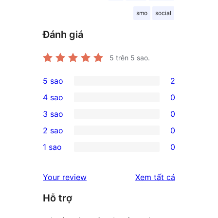
smo
social
Đánh giá
5
trên 5 sao.
5 sao
2
2
4 sao
0
5-
0
3 sao
0
star
4-
0
2 sao
0
reviews
star
3-
0
1 sao
0
reviews
star
2-
0
reviews
star
1-
đánh
Your review
Xem tất cả
reviews
star
giá
Hỗ trợ
reviews