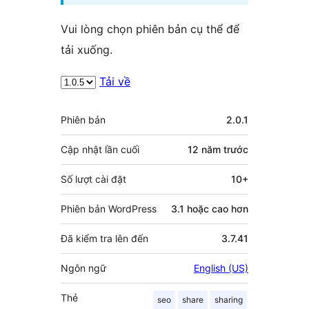
Vui lòng chọn phiên bản cụ thể để
tải xuống.
Tải về
Meta
Phiên bản
2.0.1
Cập nhật lần cuối
12 năm
trước
Số lượt cài đặt
10+
Phiên bản WordPress
3.1 hoặc cao hơn
Đã kiểm tra lên đến
3.7.41
Ngôn ngữ
English (US)
Thẻ
seo
share
sharing