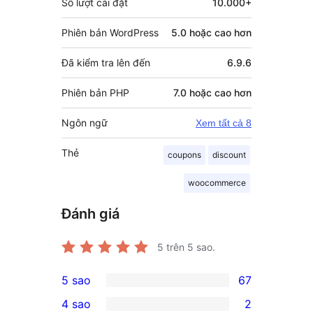
Số lượt cài đặt
10.000+
Phiên bản WordPress
5.0 hoặc cao hơn
Đã kiểm tra lên đến
6.9.6
Phiên bản PHP
7.0 hoặc cao hơn
Ngôn ngữ
Xem tất cả 8
Thẻ
coupons
discount
woocommerce
Đánh giá
5
trên 5 sao.
5 sao
67
67
4 sao
2
5-