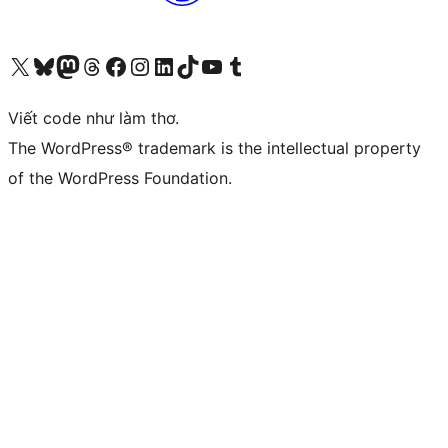
Truy cập tài khoản X (trước đây là Twitter) của chúng tôi
Visit our Bluesky account
Visit our Mastodon account
Visit our Threads account
Xem trang Facebook của chúng tôi
Truy cập tài khoản Instagram của chúng tôi
Truy cập tài khoản LinkedIn của chúng tôi
Visit our TikTok account
Truy cập kênh YouTube của chúng tôi
Visit our Tumblr account
Viết code như làm thơ.
The WordPress® trademark is the intellectual property
of the WordPress Foundation.