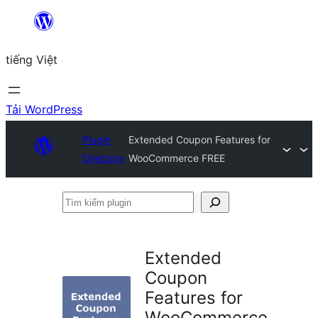
Chuyển
đến
tiếng Việt
phần
nội
dung
Tải WordPress
Plugin
Extended Coupon Features for
Directory
WooCommerce FREE
Tìm
kiếm
plugin
Extended
Coupon
Features for
WooCommerce