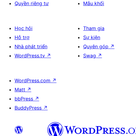
Quyền riêng tư
Mẫu khối
Học hỏi
Tham gia
Hỗ trợ
Sự kiện
Nhà phát triển
Quyên góp
↗
WordPress.tv
↗
Swag
↗
WordPress.com
↗
Matt
↗
bbPress
↗
BuddyPress
↗