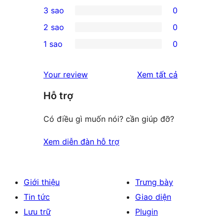
2
3 sao
0
star
4-
0
2 sao
0
reviews
star
3-
0
1 sao
0
reviews
star
2-
0
reviews
star
1-
đánh
Your review
Xem tất cả
reviews
star
giá
Hỗ trợ
reviews
Có điều gì muốn nói? cần giúp đỡ?
Xem diễn đàn hỗ trợ
Giới thiệu
Trưng bày
Tin tức
Giao diện
Lưu trữ
Plugin