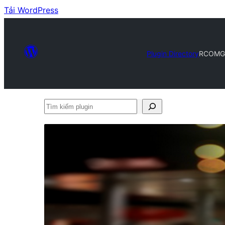
Tải WordPress
Plugin Directory
RCOMGa
Tìm
kiếm
plugin