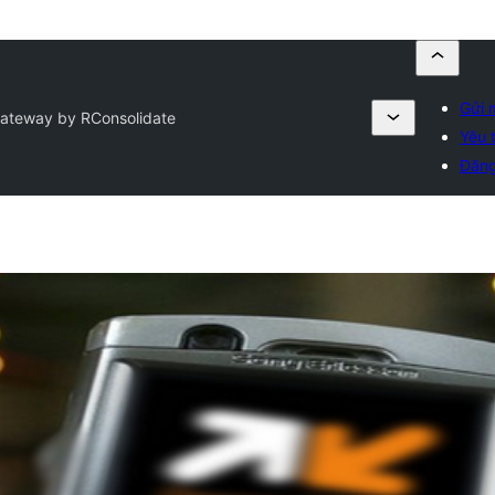
Gửi 
teway by RConsolidate
Yêu t
Đăng