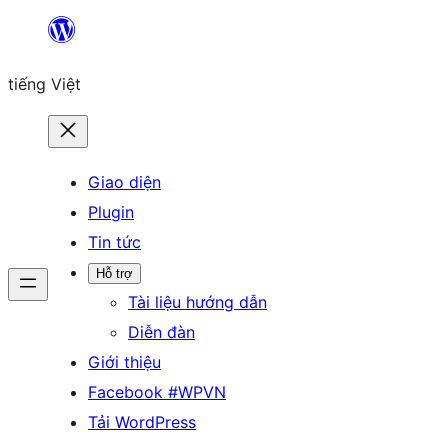
Chuyển
đến
tiếng Việt
phần
nội
dung
Giao diện
Plugin
Tin tức
Hỗ trợ
Tài liệu hướng dẫn
Diễn đàn
Giới thiệu
Facebook #WPVN
Tải WordPress