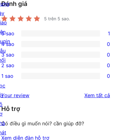
Đánh giá
rưng
ày
5
trên 5 sao.
iao
iện
5 sao
1
1
lugin
4 sao
0
5-
0
ẫu
3 sao
0
star
4-
0
hối
2 sao
0
review
star
3-
0
1 sao
0
reviews
star
2-
0
ọc
reviews
star
1-
ỏi
đánh
Your review
Xem tất cả
reviews
star
ỗ
giá
Hỗ trợ
reviews
rợ
hà
Có điều gì muốn nói? cần giúp đỡ?
hát
Xem diễn đàn hỗ trợ