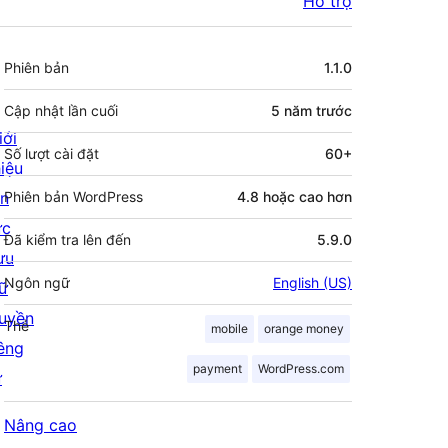
Hỗ trợ
Meta
Phiên bản
1.1.0
Cập nhật lần cuối
5 năm
trước
iới
Số lượt cài đặt
60+
hiệu
in
Phiên bản WordPress
4.8 hoặc cao hơn
ức
Đã kiểm tra lên đến
5.9.0
ưu
Ngôn ngữ
English (US)
rữ
uyền
Thẻ
mobile
orange money
iêng
payment
WordPress.com
ư
Nâng cao