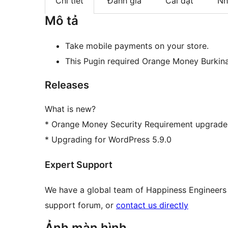
Chi tiết
Đánh giá
Cài đặt
Nh
Mô tả
Take mobile payments on your store.
This Pugin required Orange Money Burkina
Releases
What is new?
* Orange Money Security Requirement upgrade 
* Upgrading for WordPress 5.9.0
Expert Support
We have a global team of Happiness Engineers 
support forum, or
contact us directly
Ảnh màn hình