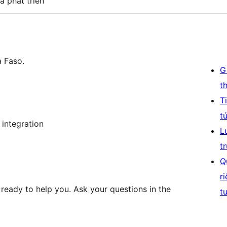
à phát triển
 Faso.
G
t
T
t
integration
L
t
Q
r
ready to help you. Ask your questions in the
t