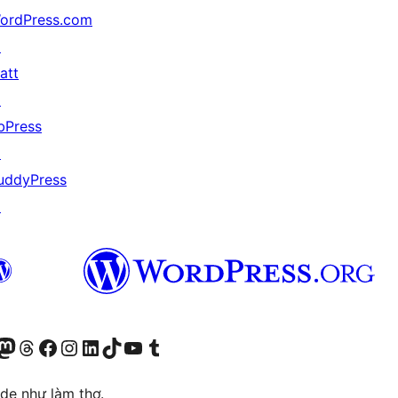
ordPress.com
↗
att
↗
bPress
↗
uddyPress
↗
r Bluesky account
sit our Mastodon account
Visit our Threads account
Xem trang Facebook của chúng tôi
Truy cập tài khoản Instagram của chúng tôi
Truy cập tài khoản LinkedIn của chúng tôi
Visit our TikTok account
Truy cập kênh YouTube của chúng tôi
Visit our Tumblr account
ode như làm thơ.