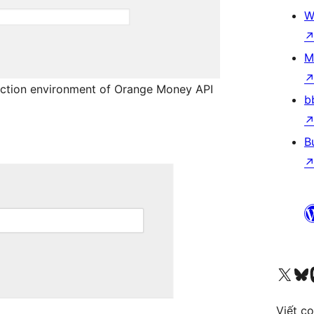
W
M
uction environment of Orange Money API
b
B
Truy cập tài khoản X (trước đây là Twitter) của chúng tôi
Visit ou
Vi
Viết c