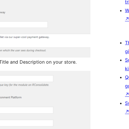
tr
W
T
g
S
tle and Description on your store.
k
Q
g
S