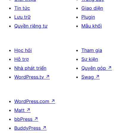
Tin tức
Giao diện
Lưu trữ
Plugin
Quyền riêng tư
Mẫu khối
Học hỏi
Tham gia
Hỗ trợ
Sự kiện
Nhà phát triển
Quyên góp
↗
WordPress.tv
↗
Swag
↗
WordPress.com
↗
Matt
↗
bbPress
↗
BuddyPress
↗