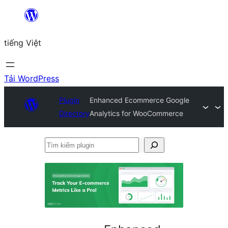
Chuyển
đến
tiếng Việt
phần
nội
dung
Tải WordPress
Plugin
Enhanced Ecommerce Google
Directory
Analytics for WooCommerce
Tìm
kiếm
plugin