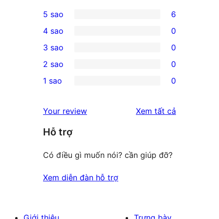
5 sao
6
6
4 sao
0
5-
0
3 sao
0
star
4-
0
2 sao
0
reviews
star
3-
0
1 sao
0
reviews
star
2-
0
reviews
star
1-
đánh
Your review
Xem tất cả
reviews
star
giá
Hỗ trợ
reviews
Có điều gì muốn nói? cần giúp đỡ?
Xem diễn đàn hỗ trợ
Giới thiệu
Trưng bày