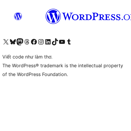
Truy cập tài khoản X (trước đây là Twitter) của chúng tôi
Visit our Bluesky account
Visit our Mastodon account
Visit our Threads account
Xem trang Facebook của chúng tôi
Truy cập tài khoản Instagram của chúng tôi
Truy cập tài khoản LinkedIn của chúng tôi
Visit our TikTok account
Truy cập kênh YouTube của chúng tôi
Visit our Tumblr account
Viết code như làm thơ.
The WordPress® trademark is the intellectual property
of the WordPress Foundation.