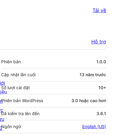
Tải về
Hỗ trợ
Meta
Phiên bản
1.0.0
Cập nhật lần cuối
13 năm
trước
iới
Số lượt cài đặt
10+
hiệu
in
Phiên bản WordPress
3.0 hoặc cao hơn
ức
Đã kiểm tra lên đến
3.6.1
ưu
Ngôn ngữ
English (US)
rữ