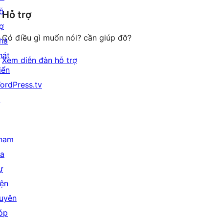
giá
ỗ
Hỗ trợ
reviews
rợ
Có điều gì muốn nói? cần giúp đỡ?
hà
hát
Xem diễn đàn hỗ trợ
iển
ordPress.tv
↗
ham
ia
ự
iện
uyên
óp