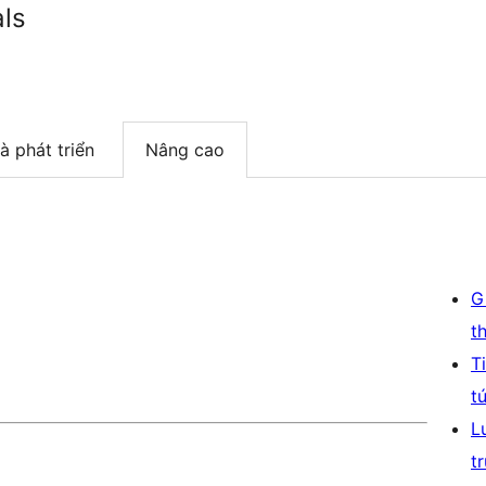
ls
à phát triển
Nâng cao
G
t
T
t
L
t