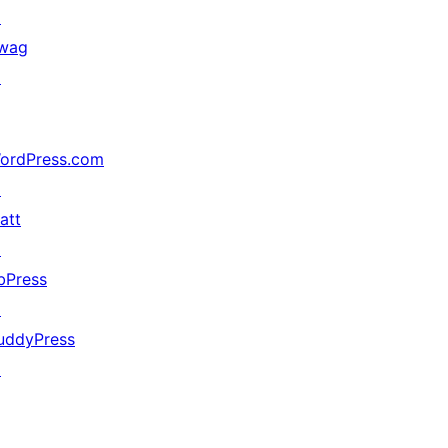
↗
wag
↗
ordPress.com
↗
att
↗
bPress
↗
uddyPress
↗