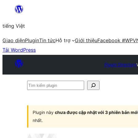
Chuyển
đến
tiếng Việt
phần
nội
Giao diện
Plugin
Tin tức
Hỗ trợ
Giới thiệu
Facebook #WPV
dung
Tải WordPress
Plugin Directory
Tìm
kiếm
plugin
Plugin này
chưa được cập nhật với 3 phiên bản mớ
nhất.