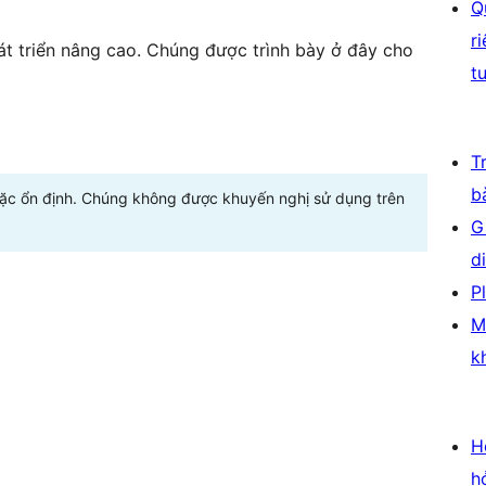
Q
r
t triển nâng cao. Chúng được trình bày ở đây cho
t
T
b
oặc ổn định. Chúng không được khuyến nghị sử dụng trên
G
d
P
M
k
H
h