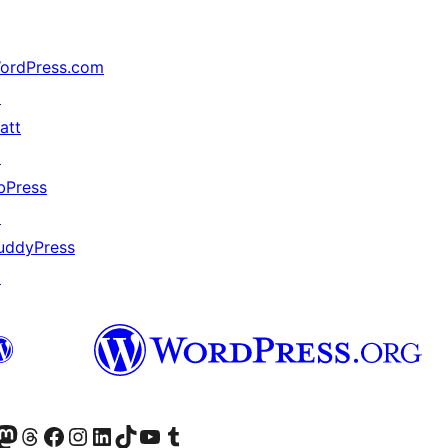
ordPress.com
↗
att
↗
bPress
↗
uddyPress
↗
r Bluesky account
sit our Mastodon account
Visit our Threads account
Xem trang Facebook của chúng tôi
Truy cập tài khoản Instagram của chúng tôi
Truy cập tài khoản LinkedIn của chúng tôi
Visit our TikTok account
Truy cập kênh YouTube của chúng tôi
Visit our Tumblr account