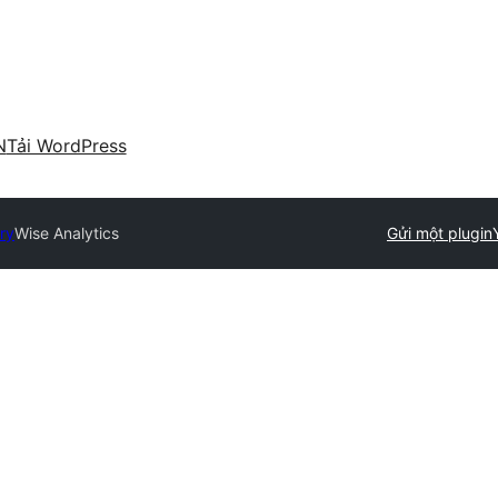
N
Tải WordPress
ry
Wise Analytics
Gửi một plugin