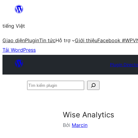
Chuyển
đến
tiếng Việt
phần
nội
Giao diện
Plugin
Tin tức
Hỗ trợ
Giới thiệu
Facebook #WPV
dung
Tải WordPress
Plugin Directo
Tìm
kiếm
plugin
Wise Analytics
Bởi
Marcin