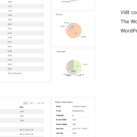
Viết c
The Wo
WordPr