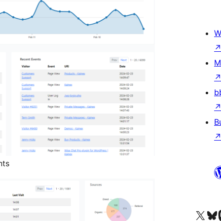
W
M
b
B
nts
Truy cập tài khoản X (trước đây là Twitter) của chúng tôi
Visit ou
Vi