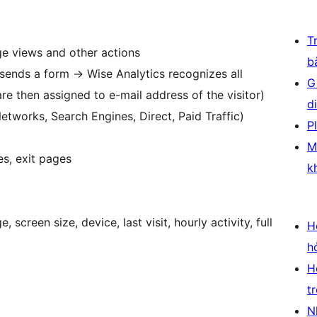
T
age views and other actions
b
 sends a form -> Wise Analytics recognizes all
G
 are then assigned to e-mail address of the visitor)
d
Networks, Search Engines, Direct, Paid Traffic)
P
M
es, exit pages
k
 screen size, device, last visit, hourly activity, full
H
h
H
t
N