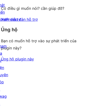
hát
Có điều gì muốn nói? cần giúp đỡ?
iển
ordPress.tv
Xem diễn đàn hỗ trợ
↗
Ủng hộ
Bạn có muốn hỗ trợ vào sự phát triển của
ham
plugin này?
ia
Ủng hộ plugin này
ự
iện
uyên
óp
↗
wag
↗