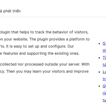
à phát triển
 plugin that helps to track the behavior of visitors,
on your website. The plugin provides a platform to
G
ts. It is easy to set up and configure. Our
t
 features and supporting the existing ones.
T
r collected nor processed outside your server. With
t
acy. Then you may learn your visitors and improve
L
t
Q
r
t