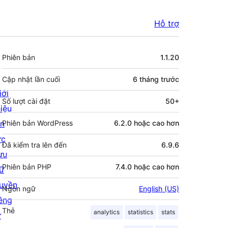
Hỗ trợ
Meta
Phiên bản
1.1.20
Cập nhật lần cuối
6 tháng
trước
iới
Số lượt cài đặt
50+
hiệu
in
Phiên bản WordPress
6.2.0 hoặc cao hơn
ức
Đã kiểm tra lên đến
6.9.6
ưu
Phiên bản PHP
7.4.0 hoặc cao hơn
rữ
uyền
Ngôn ngữ
English (US)
iêng
Thẻ
analytics
statistics
stats
ư