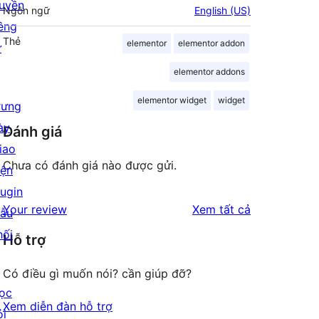
uyền
Ngôn ngữ
English (US)
iêng
Thẻ
elementor
elementor addon
ư
elementor addons
elementor widget
widget
rưng
ày
Đánh giá
iao
Chưa có đánh giá nào được gửi.
iện
lugin
đánh
Your review
Xem tất cả
ẫu
giá
hối
Hỗ trợ
Có điều gì muốn nói? cần giúp đỡ?
ọc
Xem diễn đàn hỗ trợ
ỏi