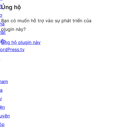
ỗ
Ủng hộ
rợ
Bạn có muốn hỗ trợ vào sự phát triển của
hà
plugin này?
hát
iển
Ủng hộ plugin này
ordPress.tv
↗
ham
ia
ự
iện
uyên
óp