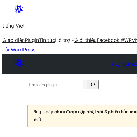
Chuyển
đến
tiếng Việt
phần
nội
Giao diện
Plugin
Tin tức
Hỗ trợ
Giới thiệu
Facebook #WPV
dung
Tải WordPress
Plugin Direc
Tìm
kiếm
plugin
Plugin này
chưa được cập nhật với 3 phiên bản mớ
nhất.