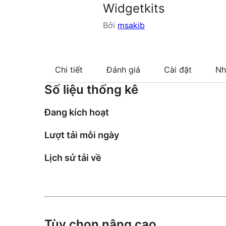
Widgetkits
Bởi
msakib
Chi tiết
Đánh giá
Cài đặt
Nh
Số liệu thống kê
Đang kích hoạt
Lượt tải mỗi ngày
Lịch sử tải về
Tùy chọn nâng cao