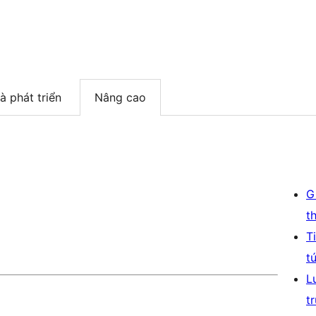
à phát triển
Nâng cao
G
t
T
t
L
t