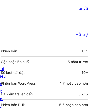
Tải về
Hỗ trợ
Meta
Phiên bản
1.1.1
Cập nhật lần cuối
5 năm
trước
iới
Số lượt cài đặt
10+
hiệu
in
Phiên bản WordPress
4.7 hoặc cao hơn
ức
Đã kiểm tra lên đến
5.7.15
ưu
Phiên bản PHP
5.6 hoặc cao hơn
rữ