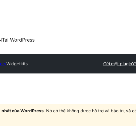
N
Tải WordPress
tory
Widgetkits
Gửi một plugin
Yê
i nhất của WordPress
. Nó có thể không được hỗ trợ và bảo trì, và 