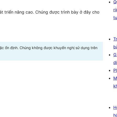
Q
r
t triển nâng cao. Chúng được trình bày ở đây cho
t
T
b
oặc ổn định. Chúng không được khuyến nghị sử dụng trên
G
d
P
M
k
H
h