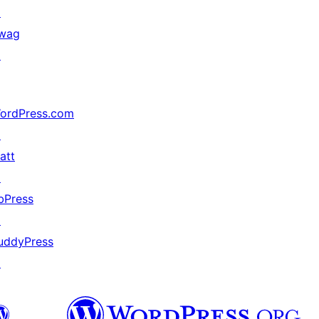
↗
wag
↗
ordPress.com
↗
att
↗
bPress
↗
uddyPress
↗