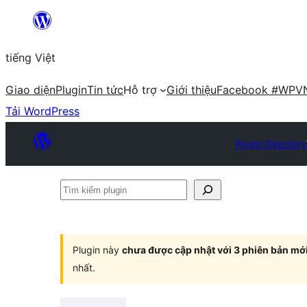
Chuyển
đến
tiếng Việt
phần
nội
Giao diện
Plugin
Tin tức
Hỗ trợ
Giới thiệu
Facebook #WPV
dung
Tải WordPress
Plugin Directory
Tìm
kiếm
plugin
Plugin này
chưa được cập nhật với 3 phiên bản mớ
nhất.