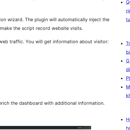
Q
r
on wizard. The plugin will automatically inject the
t
ake the script record website visits.
eb traffic. You will get information about visitor:
T
b
G
d
P
M
k
rich the dashboard with additional information.
H
h