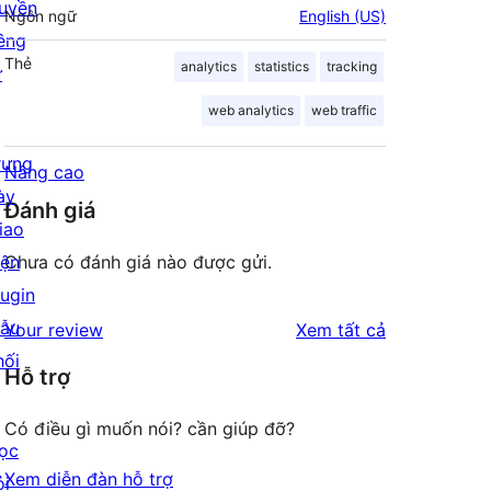
uyền
Ngôn ngữ
English (US)
iêng
Thẻ
analytics
statistics
tracking
ư
web analytics
web traffic
rưng
Nâng cao
ày
Đánh giá
iao
iện
Chưa có đánh giá nào được gửi.
lugin
ẫu
đánh
Your review
Xem tất cả
hối
giá
Hỗ trợ
Có điều gì muốn nói? cần giúp đỡ?
ọc
Xem diễn đàn hỗ trợ
ỏi