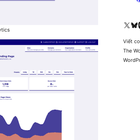
Truy cập tài khoản X (trước đây là Twitter) của chúng tôi
Visit ou
Vi
ytics
Viết c
The Wo
WordPr