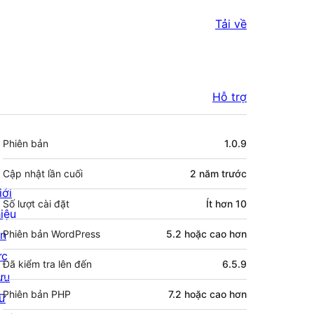
Tải về
Hỗ trợ
Meta
Phiên bản
1.0.9
Cập nhật lần cuối
2 năm
trước
iới
Số lượt cài đặt
Ít hơn 10
hiệu
in
Phiên bản WordPress
5.2 hoặc cao hơn
ức
Đã kiểm tra lên đến
6.5.9
ưu
Phiên bản PHP
7.2 hoặc cao hơn
rữ