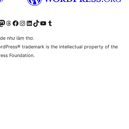
r Bluesky account
sit our Mastodon account
Visit our Threads account
Xem trang Facebook của chúng tôi
Truy cập tài khoản Instagram của chúng tôi
Truy cập tài khoản LinkedIn của chúng tôi
Visit our TikTok account
Truy cập kênh YouTube của chúng tôi
Visit our Tumblr account
ode như làm thơ.
rdPress® trademark is the intellectual property of the
ess Foundation.