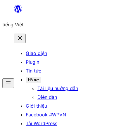
Chuyển
đến
tiếng Việt
phần
nội
dung
Giao diện
Plugin
Tin tức
Hỗ trợ
Tài liệu hướng dẫn
Diễn đàn
Giới thiệu
Facebook #WPVN
Tải WordPress