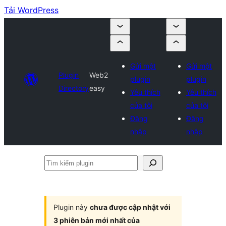
Tải WordPress
Gửi một
Gửi một
Plugin
Web2
plugin
plugin
Directory
easy
Yêu thích
Yêu thích
của tôi
của tôi
Đăng
Đăng
nhập
nhập
Tìm
kiếm
plugin
Plugin này
chưa được cập nhật với
3 phiên bản mới nhất của