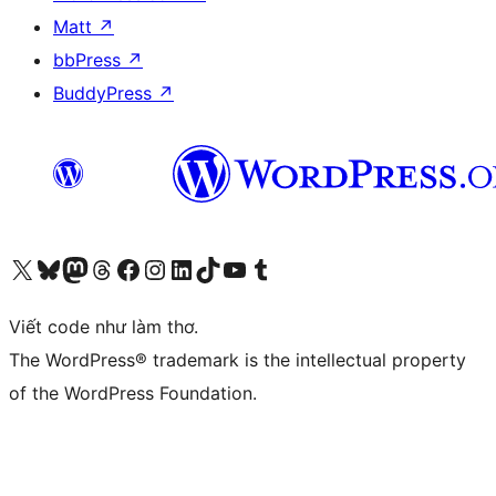
Matt
↗
bbPress
↗
BuddyPress
↗
Truy cập tài khoản X (trước đây là Twitter) của chúng tôi
Visit our Bluesky account
Visit our Mastodon account
Visit our Threads account
Xem trang Facebook của chúng tôi
Truy cập tài khoản Instagram của chúng tôi
Truy cập tài khoản LinkedIn của chúng tôi
Visit our TikTok account
Truy cập kênh YouTube của chúng tôi
Visit our Tumblr account
Viết code như làm thơ.
The WordPress® trademark is the intellectual property
of the WordPress Foundation.