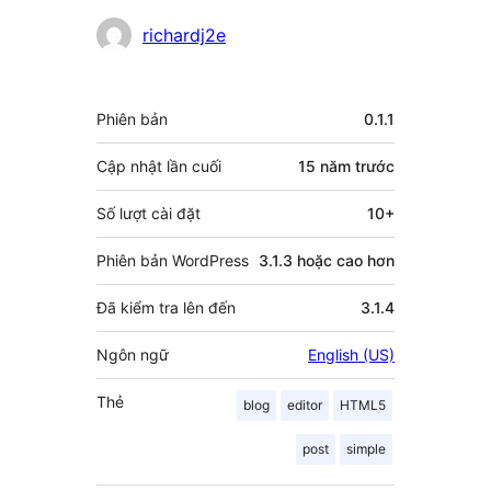
Những
richardj2e
người
đóng
Meta
Phiên bản
0.1.1
góp
Cập nhật lần cuối
15 năm
trước
Số lượt cài đặt
10+
Phiên bản WordPress
3.1.3 hoặc cao hơn
Đã kiểm tra lên đến
3.1.4
Ngôn ngữ
English (US)
Thẻ
blog
editor
HTML5
post
simple