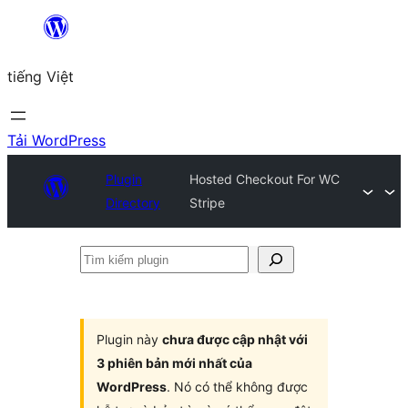
Chuyển
đến
tiếng Việt
phần
nội
dung
Tải WordPress
Plugin
Hosted Checkout For WC
Directory
Stripe
Tìm
kiếm
plugin
Plugin này
chưa được cập nhật với
3 phiên bản mới nhất của
WordPress
. Nó có thể không được