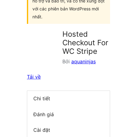
hỗ trợ và bảo trì, và có thể xung đột
với các phiên bản WordPress mới
nhất.
Hosted
Checkout For
WC Stripe
Bởi
aquaninjas
Tải về
Chi tiết
Đánh giá
Cài đặt