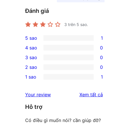
Đánh giá
3
trên 5 sao.
5 sao
1
1
4 sao
0
5-
0
3 sao
0
star
4-
0
2 sao
0
review
star
3-
0
1 sao
1
reviews
star
2-
1
reviews
star
1-
đánh
Your review
Xem tất cả
reviews
star
giá
Hỗ trợ
review
Có điều gì muốn nói? cần giúp đỡ?