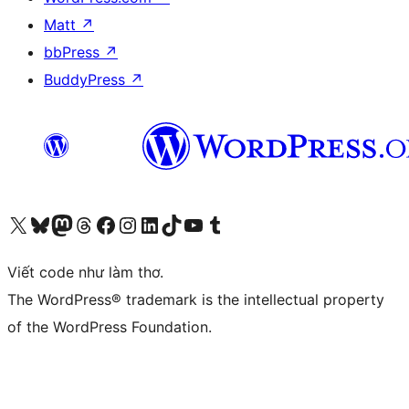
Matt
↗
bbPress
↗
BuddyPress
↗
Truy cập tài khoản X (trước đây là Twitter) của chúng tôi
Visit our Bluesky account
Visit our Mastodon account
Visit our Threads account
Xem trang Facebook của chúng tôi
Truy cập tài khoản Instagram của chúng tôi
Truy cập tài khoản LinkedIn của chúng tôi
Visit our TikTok account
Truy cập kênh YouTube của chúng tôi
Visit our Tumblr account
Viết code như làm thơ.
The WordPress® trademark is the intellectual property
of the WordPress Foundation.