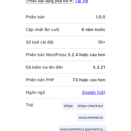
Tải về
Meta
Phiên bản
1.0.0
Cập nhật lần cuối
6 năm
trước
Số lượt cài đặt
10+
Phiên bản WordPress
5.2.4 hoặc cao hơn
Đã kiểm tra lên đến
5.3.21
Phiên bản PHP
7.0 hoặc cao hơn
Ngôn ngữ
English (US)
Thẻ
stripe
stripe checkout
woocommerce
woocommerce payment gateway