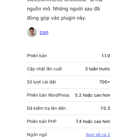
nguồn mở. Những người sau đã
đóng góp vào plugin này.
Những
con
người
đóng
Meta
Phiên bản
1.1.0
góp
Cập nhật lần cuối
3 tuần
trước
Số lượt cài đặt
700+
Phiên bản WordPress
5.2 hoặc cao hơn
Đã kiểm tra lên đến
7.0.3
Phiên bản PHP
7.4 hoặc cao hơn
Ngôn ngữ
Xem tất cả 2