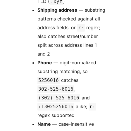
TLD (
)
.xyz
Shipping address
— substring
patterns checked against all
address fields, or
regex;
r:
also catches street/number
split across address lines 1
and 2
Phone
— digit-normalized
substring matching, so
catches
5256016
,
302-525-6016
and
(302) 525-6016
alike;
+13025256016
r:
regex supported
Name
— case-insensitive