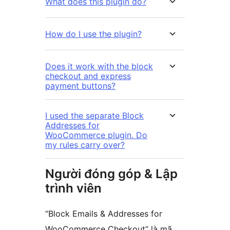
What does this plugin do?
How do I use the plugin?
Does it work with the block
checkout and express
payment buttons?
I used the separate Block
Addresses for
WooCommerce plugin. Do
my rules carry over?
Người đóng góp & Lập
trình viên
“Block Emails & Addresses for
WooCommerce Checkout” là mã