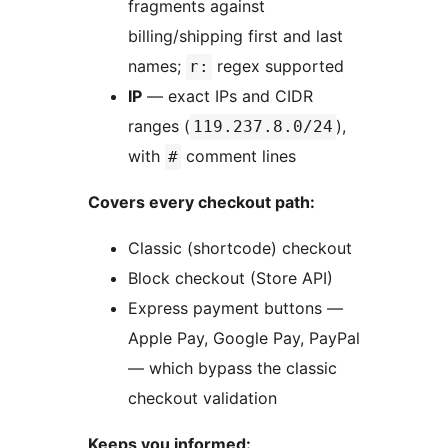
fragments against
billing/shipping first and last
names;
regex supported
r:
IP
— exact IPs and CIDR
ranges (
),
119.237.8.0/24
with
comment lines
#
Covers every checkout path:
Classic (shortcode) checkout
Block checkout (Store API)
Express payment buttons —
Apple Pay, Google Pay, PayPal
— which bypass the classic
checkout validation
Keeps you informed: