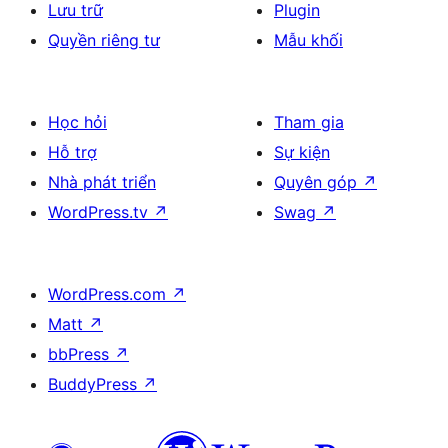
Lưu trữ
Plugin
Quyền riêng tư
Mẫu khối
Học hỏi
Tham gia
Hỗ trợ
Sự kiện
Nhà phát triển
Quyên góp
↗
WordPress.tv
↗
Swag
↗
WordPress.com
↗
Matt
↗
bbPress
↗
BuddyPress
↗