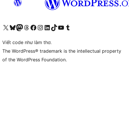
Truy cập tài khoản X (trước đây là Twitter) của chúng tôi
Visit our Bluesky account
Visit our Mastodon account
Visit our Threads account
Xem trang Facebook của chúng tôi
Truy cập tài khoản Instagram của chúng tôi
Truy cập tài khoản LinkedIn của chúng tôi
Visit our TikTok account
Truy cập kênh YouTube của chúng tôi
Visit our Tumblr account
Viết code như làm thơ.
The WordPress® trademark is the intellectual property
of the WordPress Foundation.