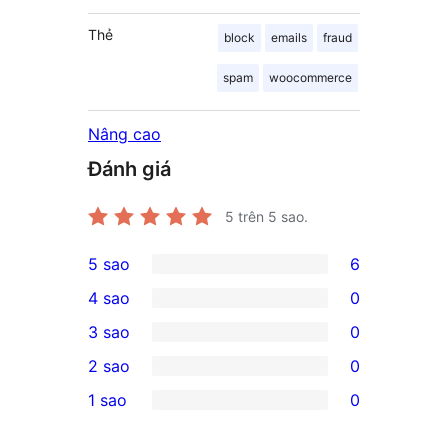
Thẻ
block
emails
fraud
spam
woocommerce
Nâng cao
Đánh giá
5
trên 5 sao.
5 sao
6
6
4 sao
0
5-
0
3 sao
0
star
4-
0
2 sao
0
reviews
star
3-
0
1 sao
0
reviews
star
2-
0
reviews
star
1-