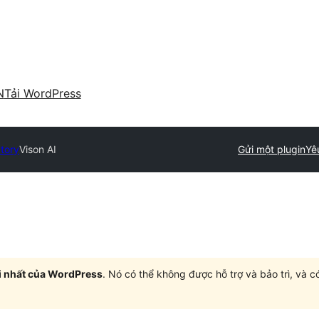
N
Tải WordPress
ctory
Vison AI
Gửi một plugin
Yê
i nhất của WordPress
. Nó có thể không được hỗ trợ và bảo trì, và 