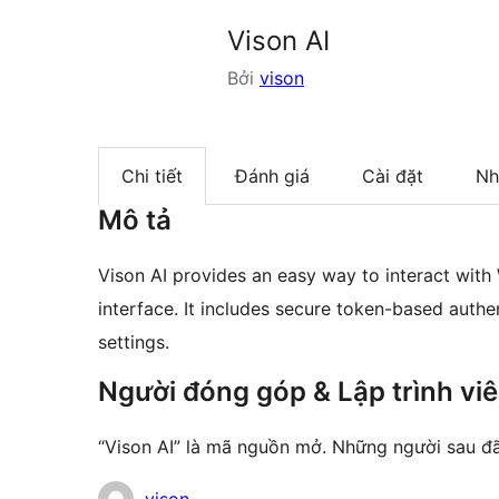
Vison AI
Bởi
vison
Chi tiết
Đánh giá
Cài đặt
Nh
Mô tả
Vison AI provides an easy way to interact wit
interface. It includes secure token-based auth
settings.
Người đóng góp & Lập trình vi
“Vison AI” là mã nguồn mở. Những người sau đ
Những