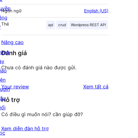
uyền
Ngôn ngữ
English (US)
iêng
Thẻ
api
crud
Wordpress REST API
ư
Nâng cao
rưng
Đánh giá
ày
Chưa có đánh giá nào được gửi.
iao
iện
đánh
Your review
Xem tất cả
lugin
giá
ẫu
Hỗ trợ
hối
Có điều gì muốn nói? cần giúp đỡ?
Xem diễn đàn hỗ trợ
ọc