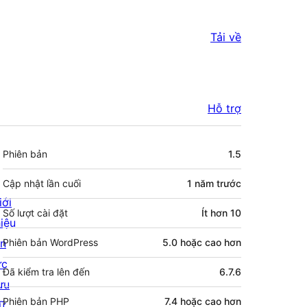
Tải về
Hỗ trợ
Meta
Phiên bản
1.5
Cập nhật lần cuối
1 năm
trước
iới
Số lượt cài đặt
Ít hơn 10
hiệu
in
Phiên bản WordPress
5.0 hoặc cao hơn
ức
Đã kiểm tra lên đến
6.7.6
ưu
Phiên bản PHP
7.4 hoặc cao hơn
rữ