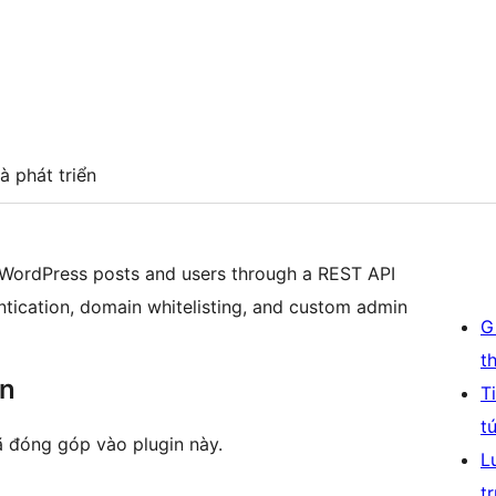
à phát triển
h WordPress posts and users through a REST API
entication, domain whitelisting, and custom admin
G
t
ên
T
t
ã đóng góp vào plugin này.
L
t