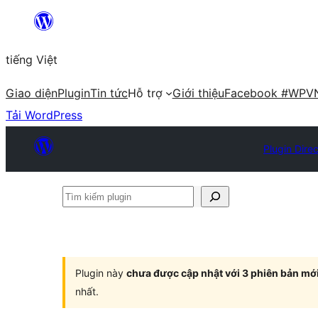
Chuyển
đến
tiếng Việt
phần
nội
Giao diện
Plugin
Tin tức
Hỗ trợ
Giới thiệu
Facebook #WPV
dung
Tải WordPress
Plugin Dire
Tìm
kiếm
plugin
Plugin này
chưa được cập nhật với 3 phiên bản mớ
nhất.