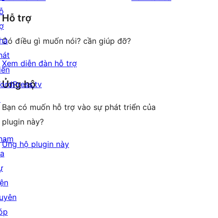
reviews
star
ỗ
giá
Hỗ trợ
reviews
rợ
hà
Có điều gì muốn nói? cần giúp đỡ?
hát
Xem diễn đàn hỗ trợ
iển
Ủng hộ
ordPress.tv
↗
Bạn có muốn hỗ trợ vào sự phát triển của
plugin này?
ham
Ủng hộ plugin này
ia
ự
iện
uyên
óp