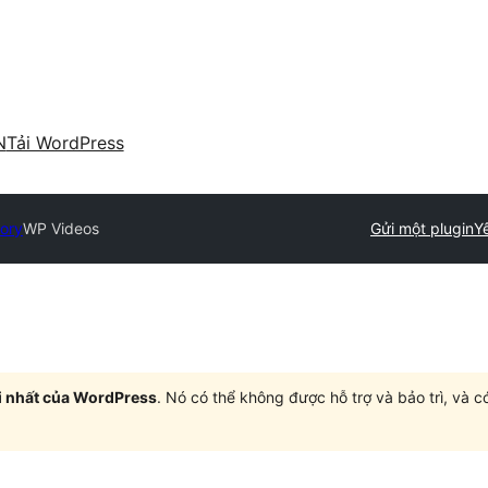
N
Tải WordPress
tory
WP Videos
Gửi một plugin
Yê
i nhất của WordPress
. Nó có thể không được hỗ trợ và bảo trì, và 