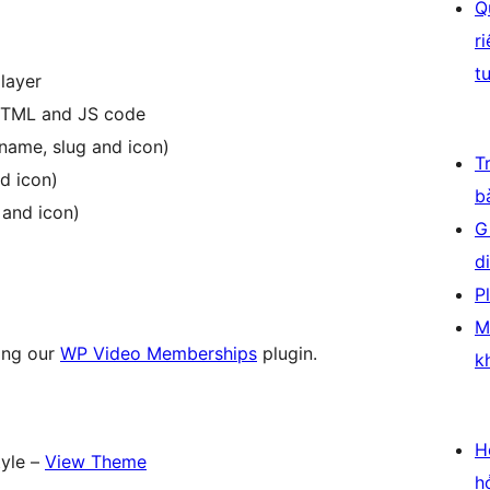
Q
r
t
layer
HTML and JS code
name, slug and icon)
T
d icon)
b
 and icon)
G
d
P
M
ing our
WP Video Memberships
plugin.
k
H
tyle –
View Theme
h