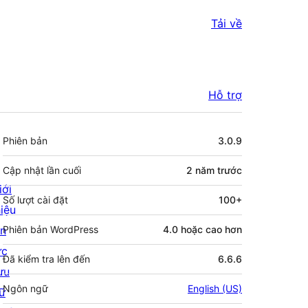
Tải về
Hỗ trợ
Meta
Phiên bản
3.0.9
Cập nhật lần cuối
2 năm
trước
iới
Số lượt cài đặt
100+
hiệu
in
Phiên bản WordPress
4.0 hoặc cao hơn
ức
Đã kiểm tra lên đến
6.6.6
ưu
Ngôn ngữ
English (US)
rữ