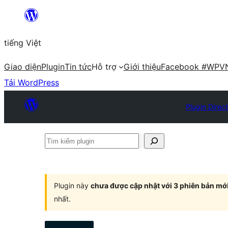
Chuyển
đến
tiếng Việt
phần
nội
Giao diện
Plugin
Tin tức
Hỗ trợ
Giới thiệu
Facebook #WPV
dung
Tải WordPress
Plugin Direc
Tìm
kiếm
plugin
Plugin này
chưa được cập nhật với 3 phiên bản mớ
nhất.