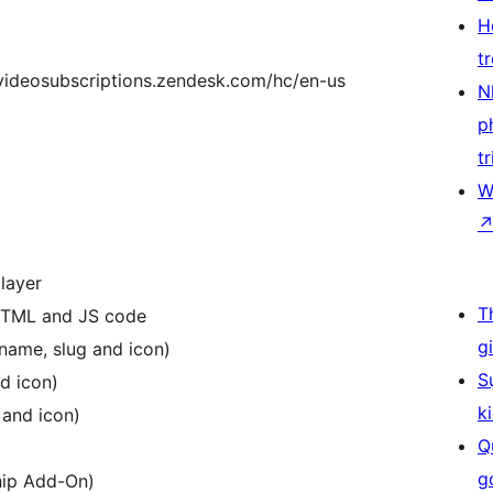
H
t
wpvideosubscriptions.zendesk.com/hc/en-us
N
p
tr
W
layer
T
HTML and JS code
g
name, slug and icon)
S
d icon)
k
 and icon)
Q
g
hip Add-On)