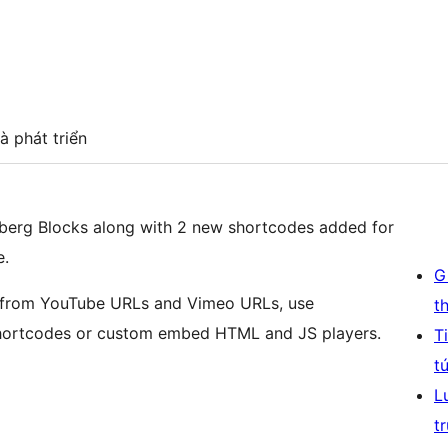
à phát triển
erg Blocks along with 2 new shortcodes added for
e.
G
s from YouTube URLs and Vimeo URLs, use
t
shortcodes or custom embed HTML and JS players.
T
t
L
t