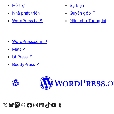
Hỗ trợ
Sự kiện
Nhà phát triển
Quyên góp
↗
WordPress.tv
↗
Năm cho Tương lai
WordPress.com
↗
Matt
↗
bbPress
↗
BuddyPress
↗
Truy cập tài khoản X (trước đây là Twitter) của chúng tôi
Visit our Bluesky account
Visit our Mastodon account
Visit our Threads account
Xem trang Facebook của chúng tôi
Truy cập tài khoản Instagram của chúng tôi
Truy cập tài khoản LinkedIn của chúng tôi
Visit our TikTok account
Truy cập kênh YouTube của chúng tôi
Visit our Tumblr account