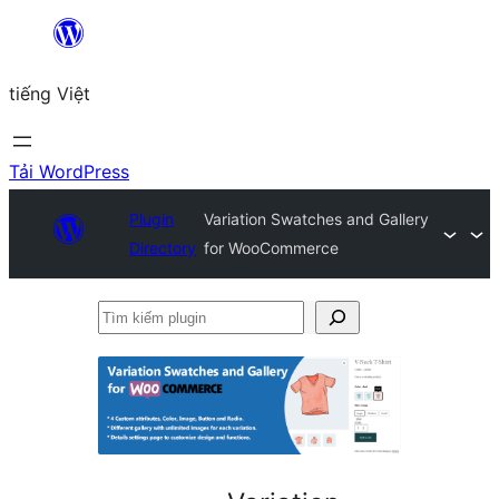
Chuyển
đến
tiếng Việt
phần
nội
dung
Tải WordPress
Plugin
Variation Swatches and Gallery
Directory
for WooCommerce
Tìm
kiếm
plugin