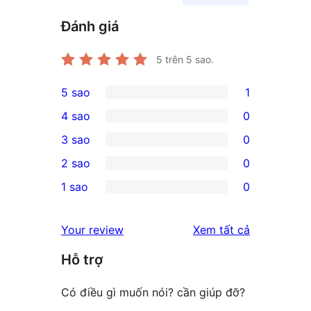
Đánh giá
5
trên 5 sao.
5 sao
1
1
4 sao
0
5-
0
3 sao
0
star
4-
0
2 sao
0
review
star
3-
0
1 sao
0
reviews
star
2-
0
reviews
star
1-
đánh
Your review
Xem tất cả
reviews
star
giá
Hỗ trợ
reviews
Có điều gì muốn nói? cần giúp đỡ?