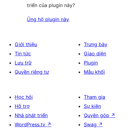
triển của plugin này?
Ủng hộ plugin này
Giới thiệu
Trưng bày
Tin tức
Giao diện
Lưu trữ
Plugin
Quyền riêng tư
Mẫu khối
Học hỏi
Tham gia
Hỗ trợ
Sự kiện
Nhà phát triển
Quyên góp
↗
WordPress.tv
↗
Swag
↗