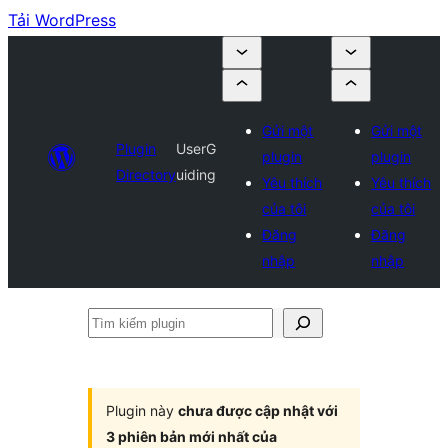
Tải WordPress
Gửi một
Gửi một
Plugin
UserG
plugin
plugin
Directory
uiding
Yêu thích
Yêu thích
của tôi
của tôi
Đăng
Đăng
nhập
nhập
Tìm
kiếm
plugin
Plugin này
chưa được cập nhật với
3 phiên bản mới nhất của