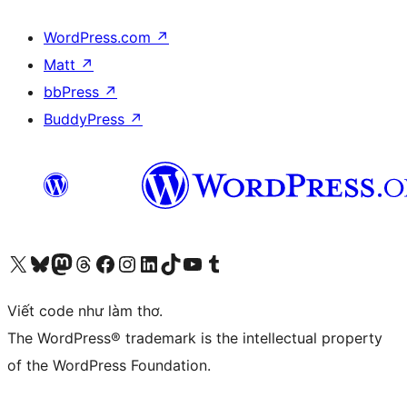
WordPress.com
↗
Matt
↗
bbPress
↗
BuddyPress
↗
Truy cập tài khoản X (trước đây là Twitter) của chúng tôi
Visit our Bluesky account
Visit our Mastodon account
Visit our Threads account
Xem trang Facebook của chúng tôi
Truy cập tài khoản Instagram của chúng tôi
Truy cập tài khoản LinkedIn của chúng tôi
Visit our TikTok account
Truy cập kênh YouTube của chúng tôi
Visit our Tumblr account
Viết code như làm thơ.
The WordPress® trademark is the intellectual property
of the WordPress Foundation.