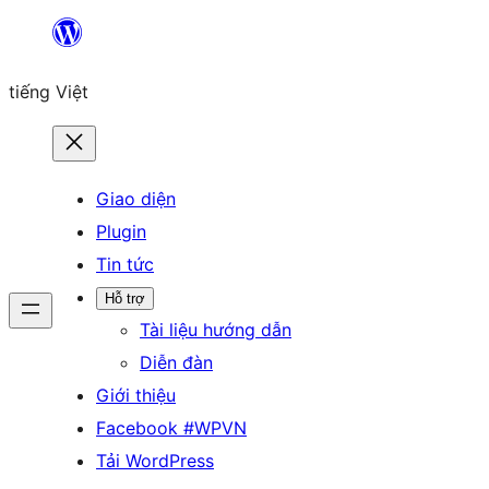
Chuyển
đến
tiếng Việt
phần
nội
dung
Giao diện
Plugin
Tin tức
Hỗ trợ
Tài liệu hướng dẫn
Diễn đàn
Giới thiệu
Facebook #WPVN
Tải WordPress