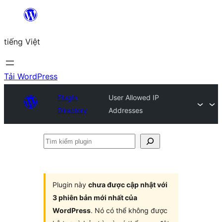
Chuyển
đến
tiếng Việt
phần
nội
dung
Tải WordPress
Plugin
User Allowed IP
Directory
Addresses
Tìm
kiếm
plugin
Plugin này
chưa được cập nhật với
3 phiên bản mới nhất của
WordPress
. Nó có thể không được