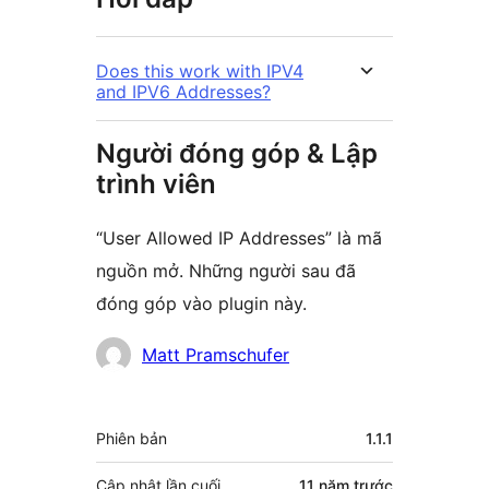
Does this work with IPV4
and IPV6 Addresses?
Người đóng góp & Lập
trình viên
“User Allowed IP Addresses” là mã
nguồn mở. Những người sau đã
đóng góp vào plugin này.
Những
Matt Pramschufer
người
đóng
Meta
Phiên bản
1.1.1
góp
Cập nhật lần cuối
11 năm
trước