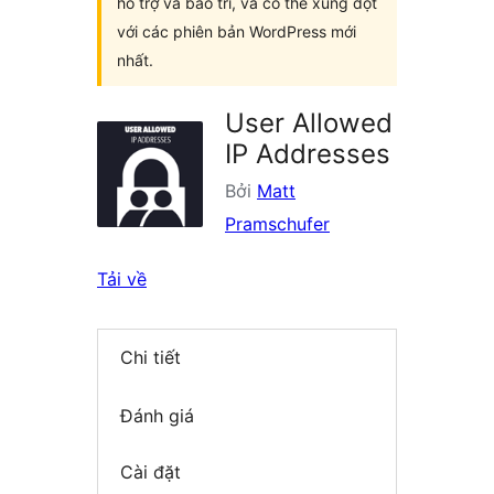
hỗ trợ và bảo trì, và có thể xung đột
với các phiên bản WordPress mới
nhất.
User Allowed
IP Addresses
Bởi
Matt
Pramschufer
Tải về
Chi tiết
Đánh giá
Cài đặt