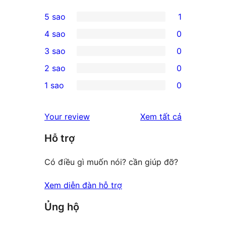
5 sao
1
1
4 sao
0
5-
0
3 sao
0
star
4-
0
2 sao
0
review
star
3-
0
1 sao
0
reviews
star
2-
0
reviews
star
1-
đánh
Your review
Xem tất cả
reviews
star
giá
Hỗ trợ
reviews
Có điều gì muốn nói? cần giúp đỡ?
Xem diễn đàn hỗ trợ
Ủng hộ