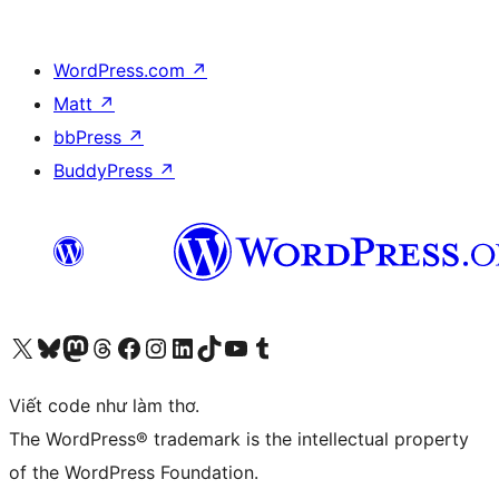
WordPress.com
↗
Matt
↗
bbPress
↗
BuddyPress
↗
Truy cập tài khoản X (trước đây là Twitter) của chúng tôi
Visit our Bluesky account
Visit our Mastodon account
Visit our Threads account
Xem trang Facebook của chúng tôi
Truy cập tài khoản Instagram của chúng tôi
Truy cập tài khoản LinkedIn của chúng tôi
Visit our TikTok account
Truy cập kênh YouTube của chúng tôi
Visit our Tumblr account
Viết code như làm thơ.
The WordPress® trademark is the intellectual property
of the WordPress Foundation.