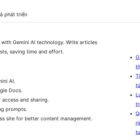
à phát triển
ith Gemini AI technology. Write articles
sts, saving time and effort.
G
t
T
ini AI.
t
gle Docs.
L
 access and sharing.
t
ing prompts.
Q
ss site for better content management.
r
t