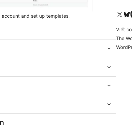
Truy cập tài khoản X (trước đây là Twitter) của chúng tôi
Visit ou
Vi
account and set up templates.
Viết c
The Wo
WordPr
ên