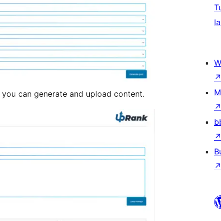
T
la
W
M
you can generate and upload content.
b
B