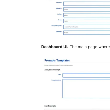
Dashboard UI:
The main page where 