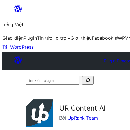
Chuyển
đến
tiếng Việt
phần
nội
Giao diện
Plugin
Tin tức
Hỗ trợ
Giới thiệu
Facebook #WPV
dung
Tải WordPress
Plugin Direct
Tìm
kiếm
plugin
UR Content AI
Bởi
UpRank Team