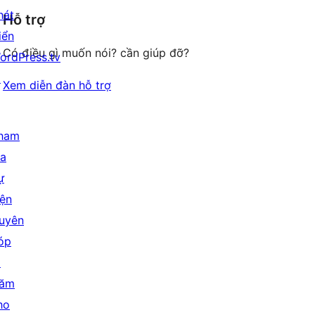
giá
hát
Hỗ trợ
reviews
iển
Có điều gì muốn nói? cần giúp đỡ?
ordPress.tv
↗
Xem diễn đàn hỗ trợ
ham
ia
ự
iện
uyên
óp
↗
ăm
ho