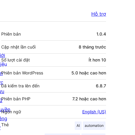
Hỗ trợ
Meta
Phiên bản
1.0.4
Cập nhật lần cuối
8 tháng
trước
iới
Số lượt cài đặt
Ít hơn 10
hiệu
in
Phiên bản WordPress
5.0 hoặc cao hơn
ức
Đã kiểm tra lên đến
6.8.7
ưu
Phiên bản PHP
7.2 hoặc cao hơn
rữ
uyền
Ngôn ngữ
English (US)
iêng
Thẻ
AI
automation
ư