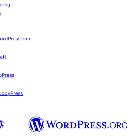
ương
i
ordPress.com
↗
att
↗
bPress
↗
uddyPress
↗