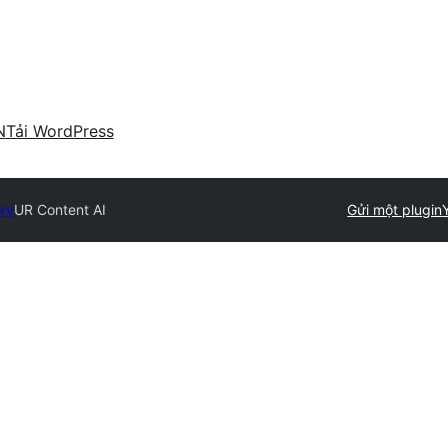
N
Tải WordPress
ory
UR Content AI
Gửi một plugin