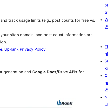
p
tr
W
and track usage limits (e.g., post counts for free vs.
your site’s domain, and post count information are
ion.
T
ce
,
UpRank Privacy Policy
g
S
k
nt generation and
Google Docs/Drive APIs
for
Q
g
N
c