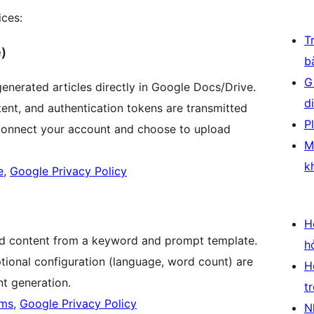
ices:
T
)
b
G
generated articles directly in Google Docs/Drive.
d
nt, and authentication tokens are transmitted
P
 connect your account and choose to upload
M
k
e
,
Google Privacy Policy
H
d content from a keyword and prompt template.
h
ional configuration (language, word count) are
H
nt generation.
t
rms
,
Google Privacy Policy
N