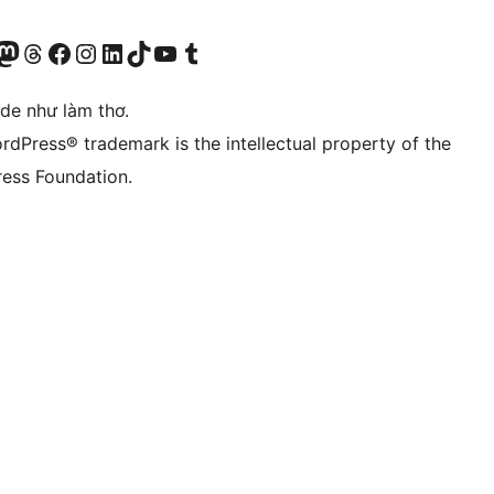
r Bluesky account
sit our Mastodon account
Visit our Threads account
Xem trang Facebook của chúng tôi
Truy cập tài khoản Instagram của chúng tôi
Truy cập tài khoản LinkedIn của chúng tôi
Visit our TikTok account
Truy cập kênh YouTube của chúng tôi
Visit our Tumblr account
ode như làm thơ.
rdPress® trademark is the intellectual property of the
ess Foundation.