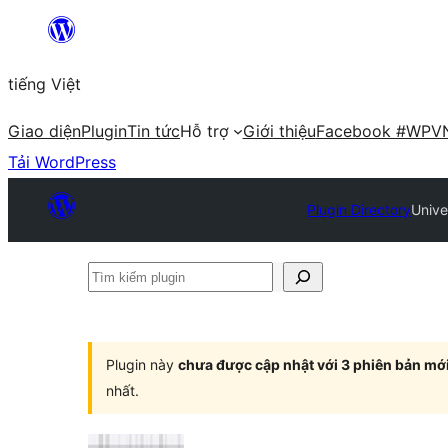
Chuyển
đến
tiếng Việt
phần
nội
Giao diện
Plugin
Tin tức
Hỗ trợ
Giới thiệu
Facebook #WPV
dung
Tải WordPress
Plugin Directory
Unive
Tìm
kiếm
plugin
Plugin này
chưa được cập nhật với 3 phiên bản mớ
nhất.