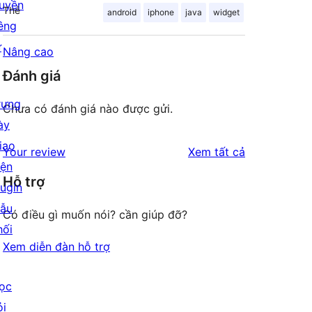
uyền
Thẻ
android
iphone
java
widget
iêng
ư
Nâng cao
Đánh giá
rưng
Chưa có đánh giá nào được gửi.
ày
iao
đánh
Your review
Xem tất cả
iện
giá
Hỗ trợ
lugin
ẫu
Có điều gì muốn nói? cần giúp đỡ?
hối
Xem diễn đàn hỗ trợ
ọc
ỏi