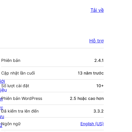
Tải về
Hỗ trợ
Meta
Phiên bản
2.4.1
Cập nhật lần cuối
13 năm
trước
iới
Số lượt cài đặt
10+
hiệu
in
Phiên bản WordPress
2.5 hoặc cao hơn
ức
Đã kiểm tra lên đến
3.3.2
ưu
Ngôn ngữ
English (US)
rữ