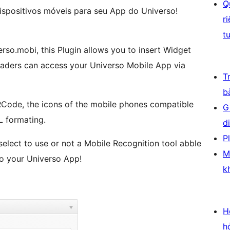
Q
dispositivos móveis para seu App do Universo!
r
t
erso.mobi, this Plugin allows you to insert Widget
 readers can access your Universo Mobile App via
T
b
RCode, the icons of the mobile phones compatible
G
L formating.
d
P
select to use or not a Mobile Recognition tool abble
M
to your Universo App!
k
H
h