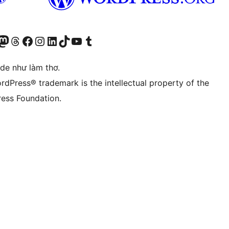
r Bluesky account
sit our Mastodon account
Visit our Threads account
Xem trang Facebook của chúng tôi
Truy cập tài khoản Instagram của chúng tôi
Truy cập tài khoản LinkedIn của chúng tôi
Visit our TikTok account
Truy cập kênh YouTube của chúng tôi
Visit our Tumblr account
ode như làm thơ.
rdPress® trademark is the intellectual property of the
ess Foundation.