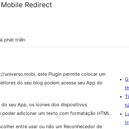
Mobile Redirect
à phát triển
//universo.mobi, este Plugin permite colocar um
G
s leitores do seu blog podem acessa seu App do
t
T
 do seu App, os ícones dos dispositivos
t
e poder adicionar um texto com formatação HTML.
L
t
scolher entre usar ou não um Reconhecedor de