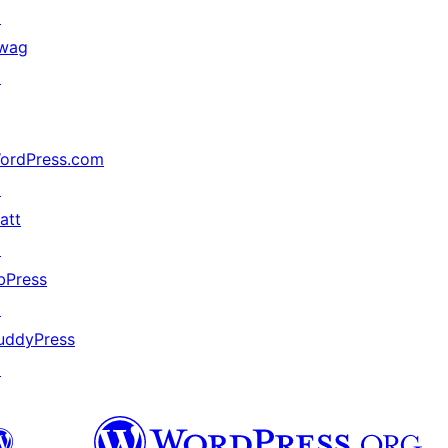
↗
wag
↗
ordPress.com
↗
att
↗
bPress
↗
uddyPress
↗