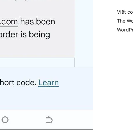
Viết c
The Wo
WordPr