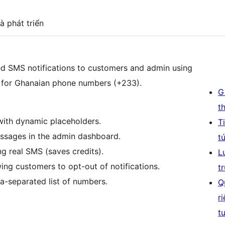
à phát triển
 SMS notifications to customers and admin using
 for Ghanaian phone numbers (+233).
G
t
ith dynamic placeholders.
T
essages in the admin dashboard.
t
g real SMS (saves credits).
L
ng customers to opt-out of notifications.
t
-separated list of numbers.
Q
r
t