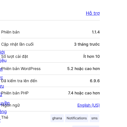
Hỗ trợ
Meta
Phiên bản
1.1.4
Cập nhật lần cuối
3 tháng
trước
iới
Số lượt cài đặt
Ít hơn 10
hiệu
in
Phiên bản WordPress
5.2 hoặc cao hơn
ức
Đã kiểm tra lên đến
6.9.6
ưu
Phiên bản PHP
7.4 hoặc cao hơn
rữ
uyền
Ngôn ngữ
English (US)
iêng
Thẻ
ghana
Notifications
sms
ư