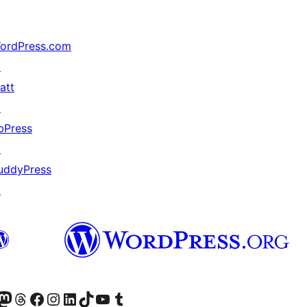
ordPress.com
↗
att
↗
bPress
↗
uddyPress
↗
r Bluesky account
sit our Mastodon account
Visit our Threads account
Xem trang Facebook của chúng tôi
Truy cập tài khoản Instagram của chúng tôi
Truy cập tài khoản LinkedIn của chúng tôi
Visit our TikTok account
Truy cập kênh YouTube của chúng tôi
Visit our Tumblr account