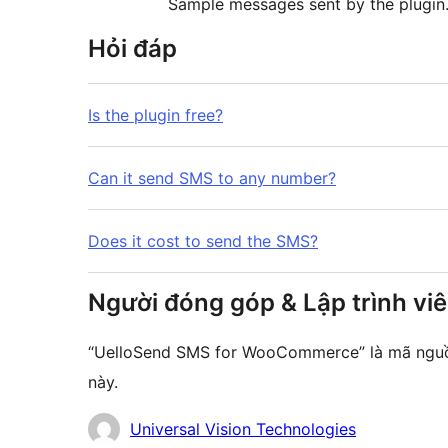
Sample messages sent by the plugin
Hỏi đáp
Is the plugin free?
Can it send SMS to any number?
Does it cost to send the SMS?
Người đóng góp & Lập trình vi
“UelloSend SMS for WooCommerce” là mã nguồ
này.
Những
Universal Vision Technologies