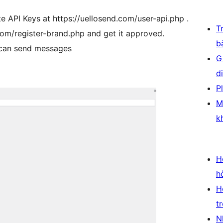
te API Keys at https://uellosend.com/user-api.php .
T
.com/register-brand.php and get it approved.
b
 can send messages
G
d
P
M
k
H
h
H
t
N