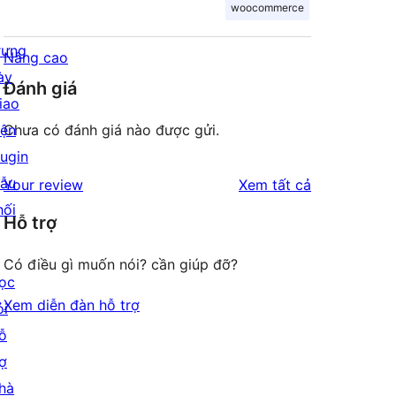
woocommerce
rưng
Nâng cao
ày
Đánh giá
iao
iện
Chưa có đánh giá nào được gửi.
lugin
ẫu
đánh
Your review
Xem tất cả
hối
giá
Hỗ trợ
Có điều gì muốn nói? cần giúp đỡ?
ọc
Xem diễn đàn hỗ trợ
ỏi
ỗ
rợ
hà