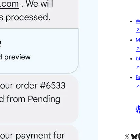
W
M
b
B
Truy cập tài khoản X (trước đây là Twitter) của chúng tôi
Visit ou
Vi