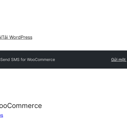
N
Tải WordPress
loSend SMS for WooCommerce
Gửi một 
WooCommerce
es