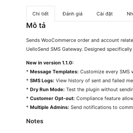
Chi tiết
Đánh giá
Cài đặt
Nh
Mô tả
Sends WooCommerce order and account related
UelloSend SMS Gateway. Designed specifically
New in version 1.1.0:
*
Message Templates:
Customize every SMS w
*
SMS Logs:
View history of sent and failed m
*
Dry Run Mode:
Test the plugin without sendin
*
Customer Opt-out:
Compliance feature allowi
*
Multiple Admins:
Send notifications to comma
Notes