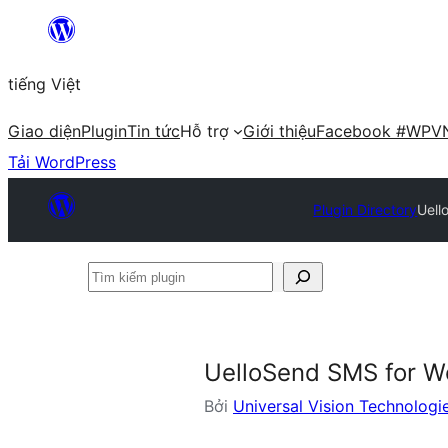
Chuyển
đến
tiếng Việt
phần
nội
Giao diện
Plugin
Tin tức
Hỗ trợ
Giới thiệu
Facebook #WPV
dung
Tải WordPress
Plugin Directory
Uel
Tìm
kiếm
plugin
UelloSend SMS for 
Bởi
Universal Vision Technologi