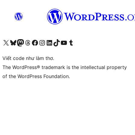
Truy cập tài khoản X (trước đây là Twitter) của chúng tôi
Visit our Bluesky account
Visit our Mastodon account
Visit our Threads account
Xem trang Facebook của chúng tôi
Truy cập tài khoản Instagram của chúng tôi
Truy cập tài khoản LinkedIn của chúng tôi
Visit our TikTok account
Truy cập kênh YouTube của chúng tôi
Visit our Tumblr account
Viết code như làm thơ.
The WordPress® trademark is the intellectual property
of the WordPress Foundation.