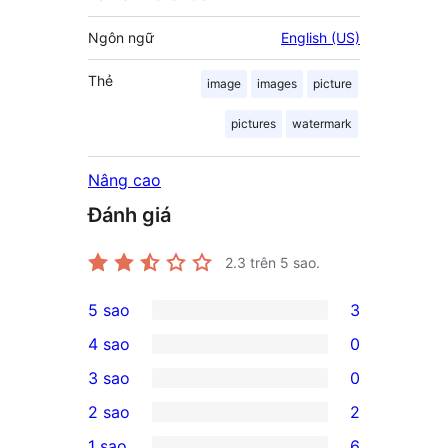
Ngôn ngữ
English (US)
Thẻ
image
images
picture
pictures
watermark
Nâng cao
Đánh giá
2.3
trên 5 sao.
5 sao
3
3
4 sao
0
5-
0
3 sao
0
star
4-
0
2 sao
2
reviews
star
3-
2
1 sao
6
reviews