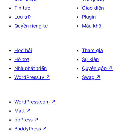
Tin tức
Giao diện
Lưu trữ
Plugin
Quyền riêng tư
Mẫu khối
Học hỏi
Tham gia
Hỗ trợ
Sự kiện
Nhà phát triển
Quyên góp
↗
WordPress.tv
↗
Swag
↗
WordPress.com
↗
Matt
↗
bbPress
↗
BuddyPress
↗