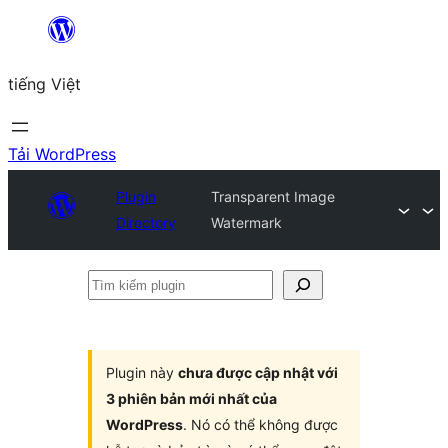
Chuyển
đến
tiếng Việt
phần
nội
dung
Tải WordPress
Plugin
Transparent Image
Directory
Watermark
Tìm
kiếm
plugin
Plugin này
chưa được cập nhật với
3 phiên bản mới nhất của
WordPress
. Nó có thể không được