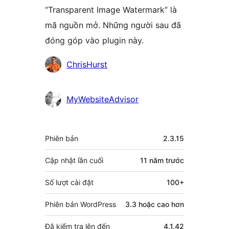
“Transparent Image Watermark” là
mã nguồn mở. Những người sau đã
đóng góp vào plugin này.
Những
ChrisHurst
người
đóng
MyWebsiteAdvisor
góp
Meta
Phiên bản
2.3.15
Cập nhật lần cuối
11 năm
trước
Số lượt cài đặt
100+
Phiên bản WordPress
3.3 hoặc cao hơn
Đã kiểm tra lên đến
4.1.42