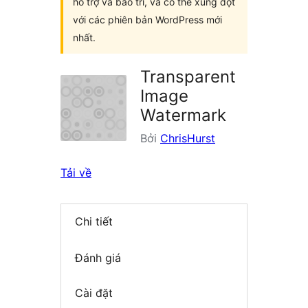
hỗ trợ và bảo trì, và có thể xung đột
với các phiên bản WordPress mới
nhất.
Transparent
Image
Watermark
Bởi
ChrisHurst
Tải về
Chi tiết
Đánh giá
Cài đặt