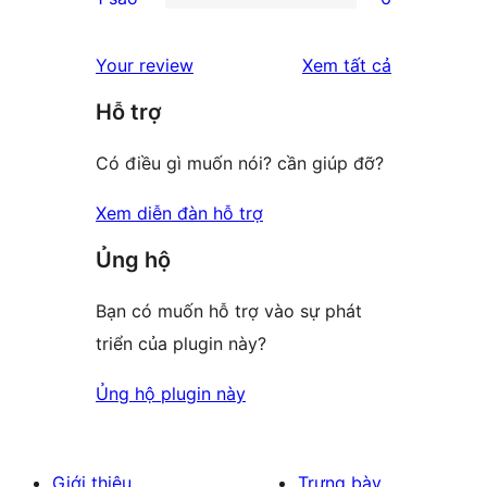
star
2-
6
reviews
star
1-
đánh
Your review
Xem tất cả
reviews
star
giá
Hỗ trợ
reviews
Có điều gì muốn nói? cần giúp đỡ?
Xem diễn đàn hỗ trợ
Ủng hộ
Bạn có muốn hỗ trợ vào sự phát
triển của plugin này?
Ủng hộ plugin này
Giới thiệu
Trưng bày