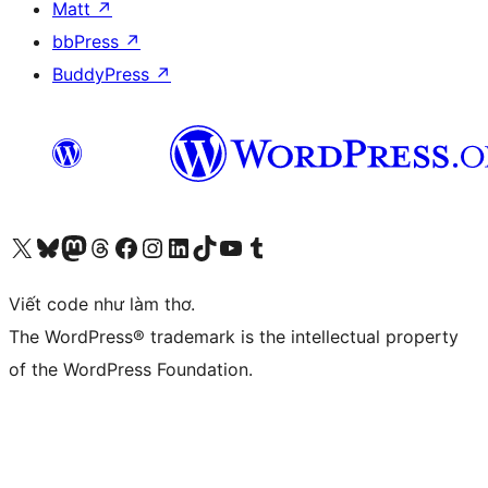
Matt
↗
bbPress
↗
BuddyPress
↗
Truy cập tài khoản X (trước đây là Twitter) của chúng tôi
Visit our Bluesky account
Visit our Mastodon account
Visit our Threads account
Xem trang Facebook của chúng tôi
Truy cập tài khoản Instagram của chúng tôi
Truy cập tài khoản LinkedIn của chúng tôi
Visit our TikTok account
Truy cập kênh YouTube của chúng tôi
Visit our Tumblr account
Viết code như làm thơ.
The WordPress® trademark is the intellectual property
of the WordPress Foundation.