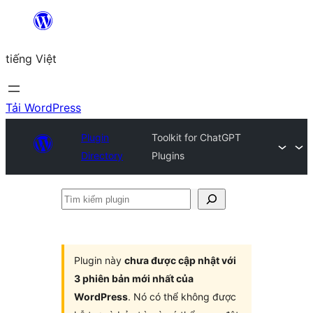
Chuyển
đến
tiếng Việt
phần
nội
dung
Tải WordPress
Plugin
Toolkit for ChatGPT
Directory
Plugins
Tìm
kiếm
plugin
Plugin này
chưa được cập nhật với
3 phiên bản mới nhất của
WordPress
. Nó có thể không được