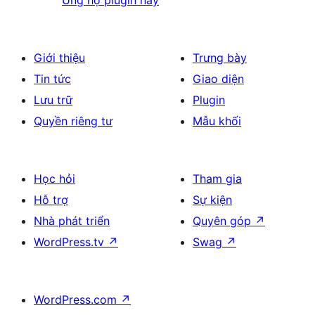
Giới thiệu
Trưng bày
Tin tức
Giao diện
Lưu trữ
Plugin
Quyền riêng tư
Mẫu khối
Học hỏi
Tham gia
Hỗ trợ
Sự kiện
Nhà phát triển
Quyên góp
↗
WordPress.tv
↗
Swag
↗
WordPress.com
↗