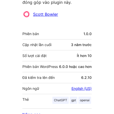
đóng góp vào plugin này.
Những
Scott Bowler
người
đóng
Meta
Phiên bản
1.0.0
góp
Cập nhật lần cuối
3 năm
trước
Số lượt cài đặt
Ít hơn 10
Phiên bản WordPress
6.0.0 hoặc cao hơn
Đã kiểm tra lên đến
6.2.10
Ngôn ngữ
English (US)
Thẻ
ChatGPT
gpt
openai