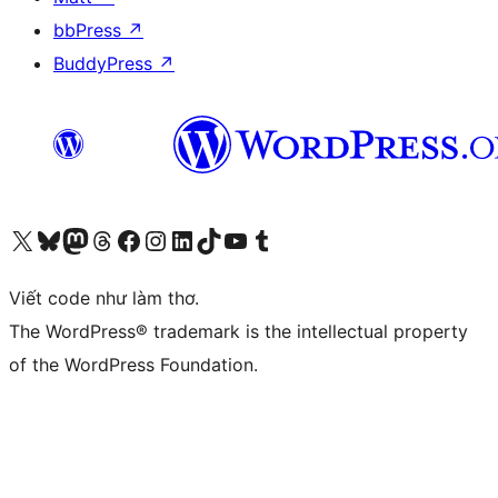
bbPress
↗
BuddyPress
↗
Truy cập tài khoản X (trước đây là Twitter) của chúng tôi
Visit our Bluesky account
Visit our Mastodon account
Visit our Threads account
Xem trang Facebook của chúng tôi
Truy cập tài khoản Instagram của chúng tôi
Truy cập tài khoản LinkedIn của chúng tôi
Visit our TikTok account
Truy cập kênh YouTube của chúng tôi
Visit our Tumblr account
Viết code như làm thơ.
The WordPress® trademark is the intellectual property
of the WordPress Foundation.