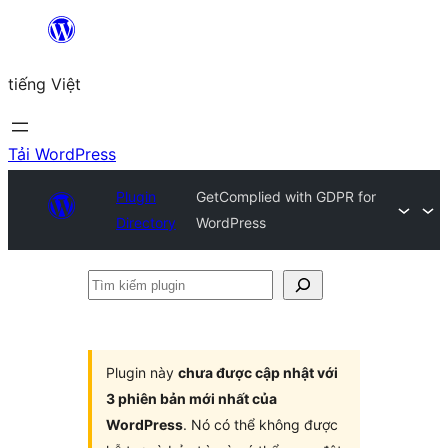
Chuyển
đến
tiếng Việt
phần
nội
dung
Tải WordPress
Plugin
GetComplied with GDPR for
Directory
WordPress
Tìm
kiếm
plugin
Plugin này
chưa được cập nhật với
3 phiên bản mới nhất của
WordPress
. Nó có thể không được