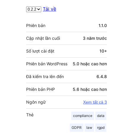
Tải về
Meta
Phiên bản
1.1.0
Cập nhật lần cuối
3 năm
trước
Số lượt cài đặt
10+
Phiên bản WordPress
5.0 hoặc cao hơn
Đã kiểm tra lên đến
6.4.8
Phiên bản PHP
5.6 hoặc cao hơn
Ngôn ngữ
Xem tất cả 3
Thẻ
compliance
data
GDPR
law
rgpd