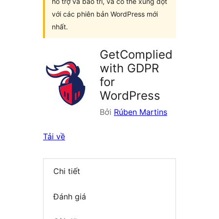
hỗ trợ và bảo trì, và có thể xung đột
với các phiên bản WordPress mới
nhất.
GetComplied
with GDPR
for
WordPress
Bởi
Rúben Martins
Tải về
Chi tiết
Đánh giá