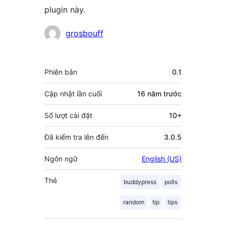
plugin này.
Những
grosbouff
người
đóng
Meta
Phiên bản
0.1
góp
Cập nhật lần cuối
16 năm
trước
Số lượt cài đặt
10+
Đã kiểm tra lên đến
3.0.5
Ngôn ngữ
English (US)
Thẻ
buddypress
polls
random
tip
tips