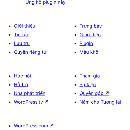
Ủng hộ plugin này
Giới thiệu
Trưng bày
Tin tức
Giao diện
Lưu trữ
Plugin
Quyền riêng tư
Mẫu khối
Học hỏi
Tham gia
Hỗ trợ
Sự kiện
Nhà phát triển
Quyên góp
↗
WordPress.tv
↗
Năm cho Tương lai
WordPress.com
↗