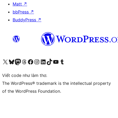
Matt
↗
bbPress
↗
BuddyPress
↗
Truy cập tài khoản X (trước đây là Twitter) của chúng tôi
Visit our Bluesky account
Visit our Mastodon account
Visit our Threads account
Xem trang Facebook của chúng tôi
Truy cập tài khoản Instagram của chúng tôi
Truy cập tài khoản LinkedIn của chúng tôi
Visit our TikTok account
Truy cập kênh YouTube của chúng tôi
Visit our Tumblr account
Viết code như làm thơ.
The WordPress® trademark is the intellectual property
of the WordPress Foundation.