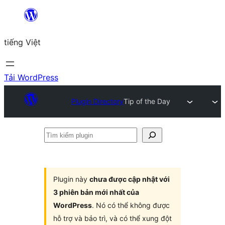
Chuyển
đến
tiếng Việt
phần
nội
dung
Tải WordPress
Plugin Directory
Tip of the Day
Tìm
kiếm
plugin
Plugin này
chưa được cập nhật với
3 phiên bản mới nhất của
WordPress
. Nó có thể không được
hỗ trợ và bảo trì, và có thể xung đột