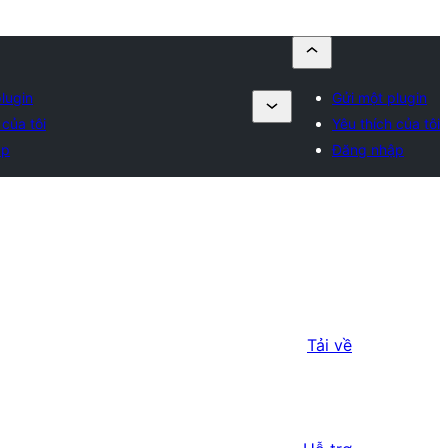
lugin
Gửi một plugin
 của tôi
Yêu thích của tôi
ập
Đăng nhập
Tải về