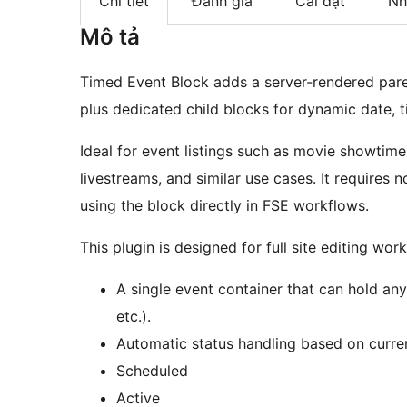
Chi tiết
Đánh giá
Cài đặt
Nh
Mô tả
Timed Event Block adds a server-rendered pare
plus dedicated child blocks for dynamic date, 
Ideal for event listings such as movie showtim
livestreams, and similar use cases. It requires n
using the block directly in FSE workflows.
This plugin is designed for full site editing wo
A single event container that can hold an
etc.).
Automatic status handling based on curren
Scheduled
Active