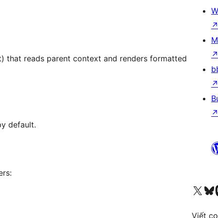
W
M
t) that reads parent context and renders formatted
b
B
y default.
ers:
Truy cập tài khoản X (trước đây là Twitter) của chúng tôi
Visit ou
Vi
Viết c