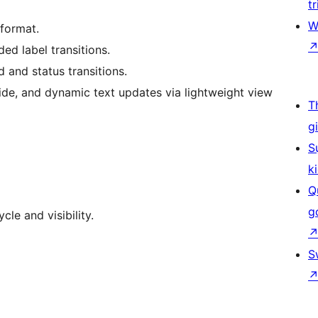
tr
W
 format.
ed label transitions.
 and status transitions.
side, and dynamic text updates via lightweight view
T
g
S
k
Q
g
cle and visibility.
S