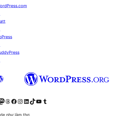
ordPress.com
↗
att
↗
bPress
↗
uddyPress
↗
r Bluesky account
sit our Mastodon account
Visit our Threads account
Xem trang Facebook của chúng tôi
Truy cập tài khoản Instagram của chúng tôi
Truy cập tài khoản LinkedIn của chúng tôi
Visit our TikTok account
Truy cập kênh YouTube của chúng tôi
Visit our Tumblr account
ode như làm thơ.