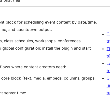
à phát triển
nt block for scheduling event content by date/time,
time, and countdown output.
G
es, class schedules, workshops, conferences,
t
o global configuration: install the plugin and start
T
t
L
rkflows where content creators need:
t
y core block (text, media, embeds, columns, groups,
Q
r
t server time:
t