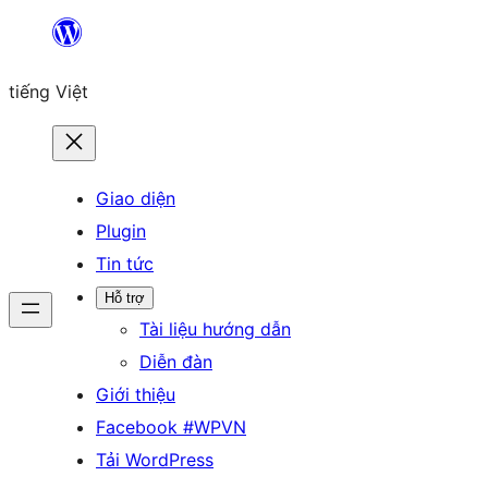
Chuyển
đến
tiếng Việt
phần
nội
dung
Giao diện
Plugin
Tin tức
Hỗ trợ
Tài liệu hướng dẫn
Diễn đàn
Giới thiệu
Facebook #WPVN
Tải WordPress