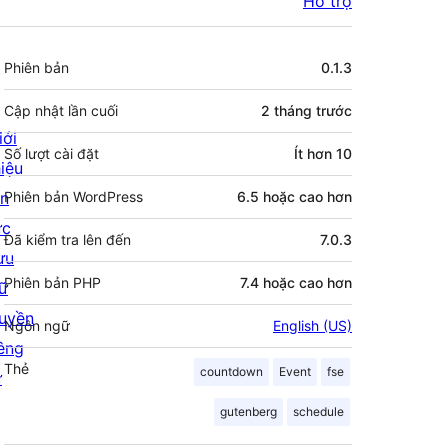
Hỗ trợ
Meta
Phiên bản
0.1.3
Cập nhật lần cuối
2 tháng
trước
iới
Số lượt cài đặt
Ít hơn 10
hiệu
in
Phiên bản WordPress
6.5 hoặc cao hơn
ức
Đã kiểm tra lên đến
7.0.3
ưu
Phiên bản PHP
7.4 hoặc cao hơn
rữ
uyền
Ngôn ngữ
English (US)
iêng
Thẻ
countdown
Event
fse
ư
gutenberg
schedule