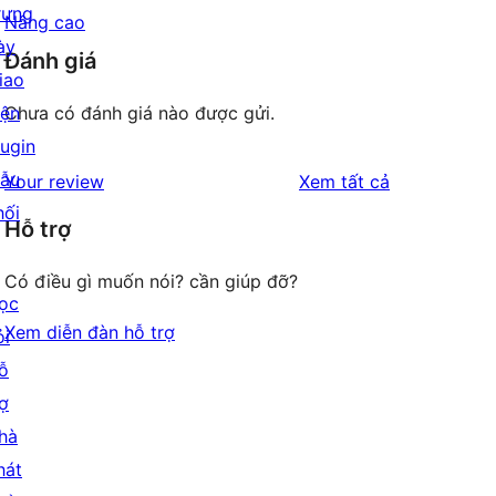
rưng
Nâng cao
ày
Đánh giá
iao
iện
Chưa có đánh giá nào được gửi.
lugin
ẫu
đánh
Your review
Xem tất cả
hối
giá
Hỗ trợ
Có điều gì muốn nói? cần giúp đỡ?
ọc
Xem diễn đàn hỗ trợ
ỏi
ỗ
rợ
hà
hát