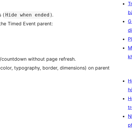
T
b
 (
).
Hide when ended
G
 the Timed Event parent:
d
P
M
k
e/countdown without page refresh.
 color, typography, border, dimensions) on parent
H
h
H
t
N
p