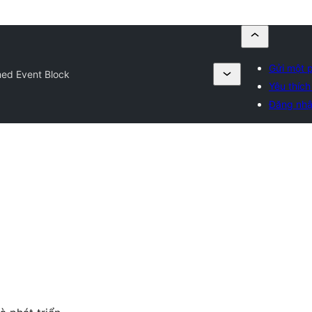
Gửi một p
ed Event Block
Yêu thích
Đăng nh