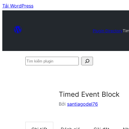
Tải WordPress
Plugin Directory
Tim
Tìm
kiếm
plugin
Timed Event Block
Bởi
santiagodel76