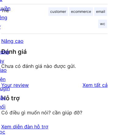
uyền
Thẻ
customer
ecommerce
email
iêng
wc
ư
Nâng cao
Đánh giá
rưng
ày
Chưa có đánh giá nào được gửi.
iao
iện
đánh
Your review
Xem tất cả
lugin
giá
ẫu
Hỗ trợ
hối
Có điều gì muốn nói? cần giúp đỡ?
Xem diễn đàn hỗ trợ
ọc