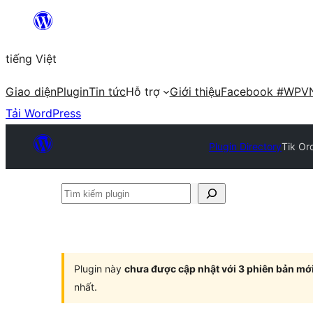
Chuyển
đến
tiếng Việt
phần
nội
Giao diện
Plugin
Tin tức
Hỗ trợ
Giới thiệu
Facebook #WPV
dung
Tải WordPress
Plugin Directory
Tik Or
Tìm
kiếm
plugin
Plugin này
chưa được cập nhật với 3 phiên bản mớ
nhất.