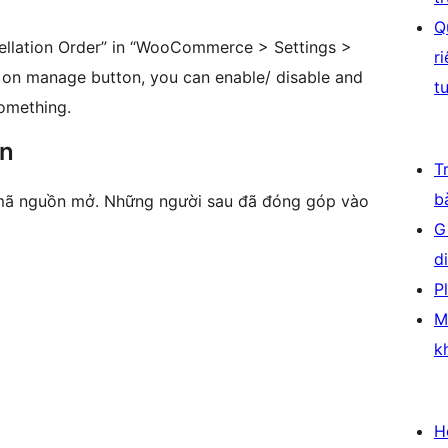
Q
ncellation Order” in “WooCommerce > Settings >
r
g on manage button, you can enable/ disable and
t
something.
ên
T
b
à mã nguồn mở. Những người sau đã đóng góp vào
G
d
P
M
k
H