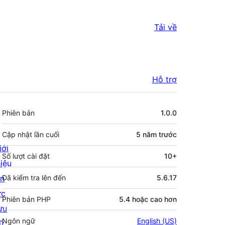
Tải về
Hỗ trợ
Meta
Phiên bản
1.0.0
Cập nhật lần cuối
5 năm
trước
iới
Số lượt cài đặt
10+
hiệu
in
Đã kiểm tra lên đến
5.6.17
ức
Phiên bản PHP
5.4 hoặc cao hơn
ưu
Ngôn ngữ
English (US)
rữ