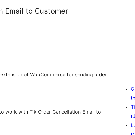
on Email to Customer
an extension of WooCommerce for sending order
G
t
T
o work with Tik Order Cancellation Email to
t
L
t