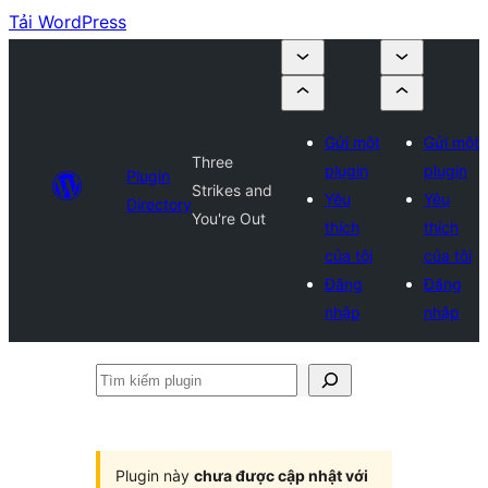
Tải WordPress
Gửi một
Gửi một
Three
plugin
plugin
Plugin
Strikes and
Yêu
Yêu
Directory
You're Out
thích
thích
của tôi
của tôi
Đăng
Đăng
nhập
nhập
Tìm
kiếm
plugin
Plugin này
chưa được cập nhật với