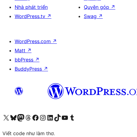
Nhà phát triển
Quyên góp
↗
WordPress.tv
↗
Swag
↗
WordPress.com
↗
Matt
↗
bbPress
↗
BuddyPress
↗
Truy cập tài khoản X (trước đây là Twitter) của chúng tôi
Visit our Bluesky account
Visit our Mastodon account
Visit our Threads account
Xem trang Facebook của chúng tôi
Truy cập tài khoản Instagram của chúng tôi
Truy cập tài khoản LinkedIn của chúng tôi
Visit our TikTok account
Truy cập kênh YouTube của chúng tôi
Visit our Tumblr account
Viết code như làm thơ.