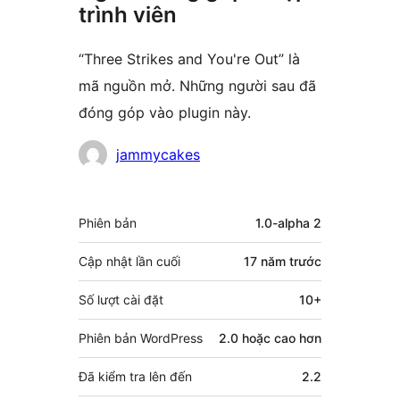
trình viên
“Three Strikes and You're Out” là
mã nguồn mở. Những người sau đã
đóng góp vào plugin này.
Những
jammycakes
người
đóng
Meta
Phiên bản
1.0-alpha 2
góp
Cập nhật lần cuối
17 năm
trước
Số lượt cài đặt
10+
Phiên bản WordPress
2.0 hoặc cao hơn
Đã kiểm tra lên đến
2.2