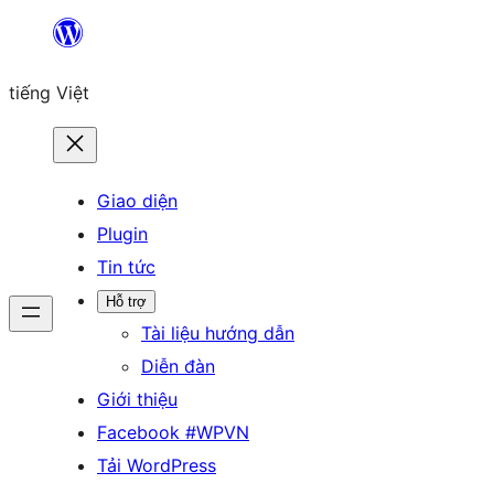
Chuyển
đến
tiếng Việt
phần
nội
dung
Giao diện
Plugin
Tin tức
Hỗ trợ
Tài liệu hướng dẫn
Diễn đàn
Giới thiệu
Facebook #WPVN
Tải WordPress