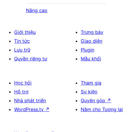
Nâng cao
Giới thiệu
Trưng bày
Tin tức
Giao diện
Lưu trữ
Plugin
Quyền riêng tư
Mẫu khối
Học hỏi
Tham gia
Hỗ trợ
Sự kiện
Nhà phát triển
Quyên góp
↗
WordPress.tv
↗
Năm cho Tương lai