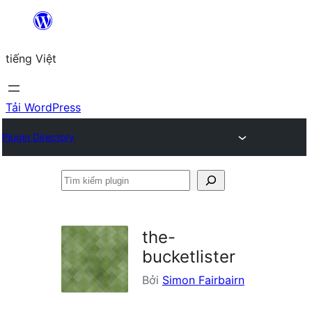
Chuyển
đến
tiếng Việt
phần
nội
dung
Tải WordPress
Plugin Directory
Tìm
kiếm
plugin
the-
bucketlister
Bởi
Simon Fairbairn