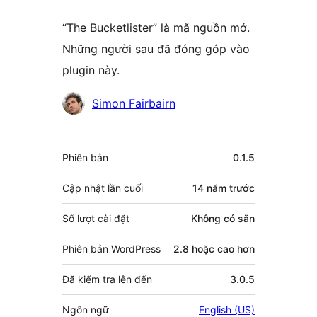
“The Bucketlister” là mã nguồn mở.
Những người sau đã đóng góp vào
plugin này.
Những
Simon Fairbairn
người
đóng
Meta
Phiên bản
0.1.5
góp
Cập nhật lần cuối
14 năm
trước
Số lượt cài đặt
Không có sẵn
Phiên bản WordPress
2.8 hoặc cao hơn
Đã kiểm tra lên đến
3.0.5
Ngôn ngữ
English (US)