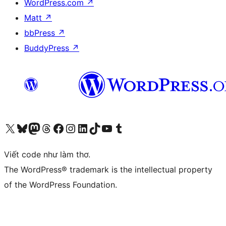
WordPress.com
↗
Matt
↗
bbPress
↗
BuddyPress
↗
Truy cập tài khoản X (trước đây là Twitter) của chúng tôi
Visit our Bluesky account
Visit our Mastodon account
Visit our Threads account
Xem trang Facebook của chúng tôi
Truy cập tài khoản Instagram của chúng tôi
Truy cập tài khoản LinkedIn của chúng tôi
Visit our TikTok account
Truy cập kênh YouTube của chúng tôi
Visit our Tumblr account
Viết code như làm thơ.
The WordPress® trademark is the intellectual property
of the WordPress Foundation.