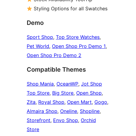
Styling Options for all Swatches
Demo
Sport Shop
,
Top Store Watches
,
Pet World
,
Open Shop Pro Demo 1
,
Open Shop Pro Demo 2
Compatible Themes
Shop Mania
,
OceanWP
,
Jot Shop
Top Store
,
Big Store
,
Open Shop
,
Zita
,
Royal Shop
,
Open Mart
,
Gogo
,
Almaira Shop
,
Oneline
,
Shopline
,
Storefront
,
Envo Shop
,
Orchid
Store