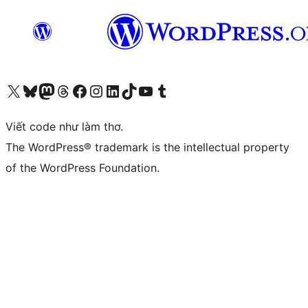
Truy cập tài khoản X (trước đây là Twitter) của chúng tôi
Visit our Bluesky account
Visit our Mastodon account
Visit our Threads account
Xem trang Facebook của chúng tôi
Truy cập tài khoản Instagram của chúng tôi
Truy cập tài khoản LinkedIn của chúng tôi
Visit our TikTok account
Truy cập kênh YouTube của chúng tôi
Visit our Tumblr account
Viết code như làm thơ.
The WordPress® trademark is the intellectual property
of the WordPress Foundation.