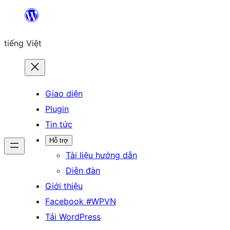
Chuyển
đến
tiếng Việt
phần
nội
dung
Giao diện
Plugin
Tin tức
Hỗ trợ
Tài liệu hướng dẫn
Diễn đàn
Giới thiệu
Facebook #WPVN
Tải WordPress