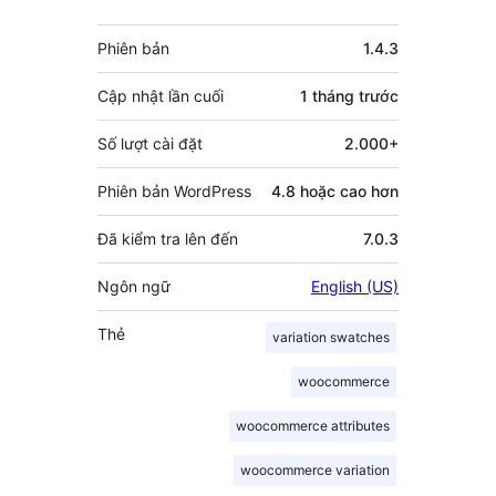
Meta
Phiên bản
1.4.3
Cập nhật lần cuối
1 tháng
trước
Số lượt cài đặt
2.000+
Phiên bản WordPress
4.8 hoặc cao hơn
Đã kiểm tra lên đến
7.0.3
Ngôn ngữ
English (US)
Thẻ
variation swatches
woocommerce
woocommerce attributes
woocommerce variation