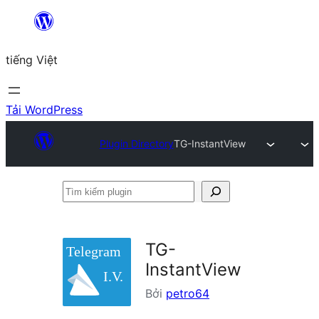
Chuyển
đến
tiếng Việt
phần
nội
dung
Tải WordPress
Plugin Directory
TG-InstantView
Tìm
kiếm
plugin
TG-
InstantView
Bởi
petro64