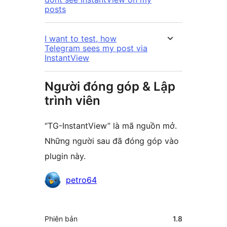
posts
I want to test, how
Telegram sees my post via
InstantView
Người đóng góp & Lập
trình viên
“TG-InstantView” là mã nguồn mở.
Những người sau đã đóng góp vào
plugin này.
Những
petro64
người
đóng
Meta
Phiên bản
1.8
góp