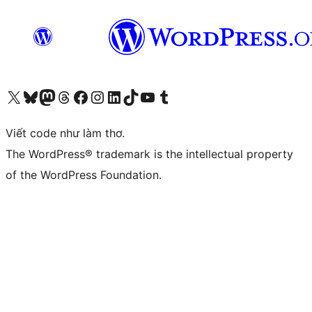
Truy cập tài khoản X (trước đây là Twitter) của chúng tôi
Visit our Bluesky account
Visit our Mastodon account
Visit our Threads account
Xem trang Facebook của chúng tôi
Truy cập tài khoản Instagram của chúng tôi
Truy cập tài khoản LinkedIn của chúng tôi
Visit our TikTok account
Truy cập kênh YouTube của chúng tôi
Visit our Tumblr account
Viết code như làm thơ.
The WordPress® trademark is the intellectual property
of the WordPress Foundation.