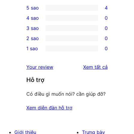
5 sao
4
4
4 sao
0
5-
0
3 sao
0
star
4-
0
2 sao
0
reviews
star
3-
0
1 sao
0
reviews
star
2-
0
reviews
star
1-
đánh
Your review
Xem tất cả
reviews
star
giá
Hỗ trợ
reviews
Có điều gì muốn nói? cần giúp đỡ?
Xem diễn đàn hỗ trợ
Giới thiệu
Trưng bày