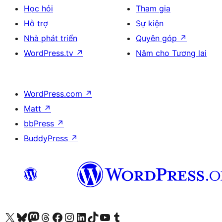
Học hỏi
Tham gia
Hỗ trợ
Sự kiện
Nhà phát triển
Quyên góp
↗
WordPress.tv
↗
Năm cho Tương lai
WordPress.com
↗
Matt
↗
bbPress
↗
BuddyPress
↗
Truy cập tài khoản X (trước đây là Twitter) của chúng tôi
Visit our Bluesky account
Visit our Mastodon account
Visit our Threads account
Xem trang Facebook của chúng tôi
Truy cập tài khoản Instagram của chúng tôi
Truy cập tài khoản LinkedIn của chúng tôi
Visit our TikTok account
Truy cập kênh YouTube của chúng tôi
Visit our Tumblr account