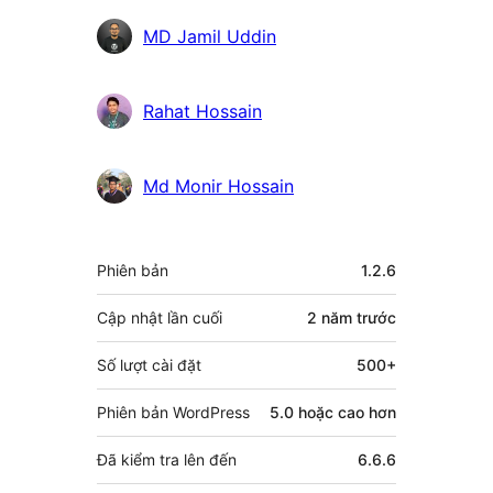
MD Jamil Uddin
Rahat Hossain
Md Monir Hossain
Meta
Phiên bản
1.2.6
Cập nhật lần cuối
2 năm
trước
Số lượt cài đặt
500+
Phiên bản WordPress
5.0 hoặc cao hơn
Đã kiểm tra lên đến
6.6.6