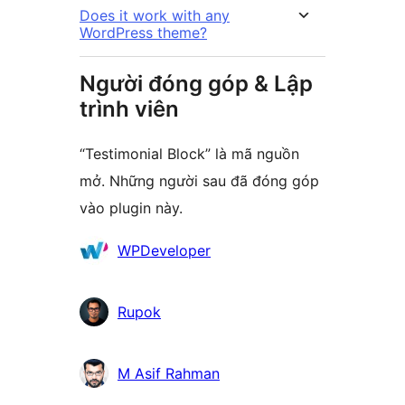
Does it work with any
WordPress theme?
Người đóng góp & Lập
trình viên
“Testimonial Block” là mã nguồn
mở. Những người sau đã đóng góp
vào plugin này.
Những
WPDeveloper
người
đóng
Rupok
góp
M Asif Rahman