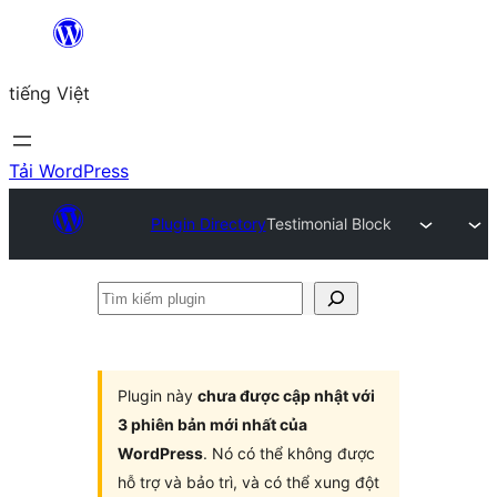
Chuyển
đến
tiếng Việt
phần
nội
dung
Tải WordPress
Plugin Directory
Testimonial Block
Tìm
kiếm
plugin
Plugin này
chưa được cập nhật với
3 phiên bản mới nhất của
WordPress
. Nó có thể không được
hỗ trợ và bảo trì, và có thể xung đột