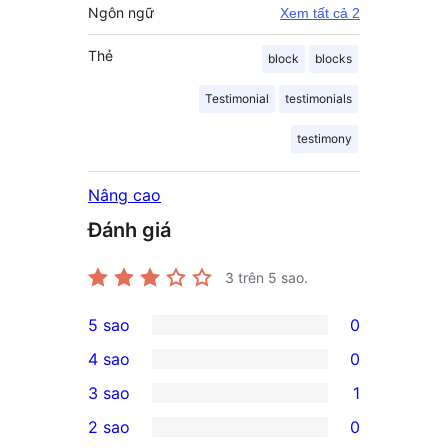
Ngôn ngữ
Xem tất cả 2
Thẻ
block
blocks
Testimonial
testimonials
testimony
Nâng cao
Đánh giá
3
trên 5 sao.
5 sao
0
0
4 sao
0
5-
0
3 sao
1
star
4-
1
2 sao
0
reviews
star
3-
0