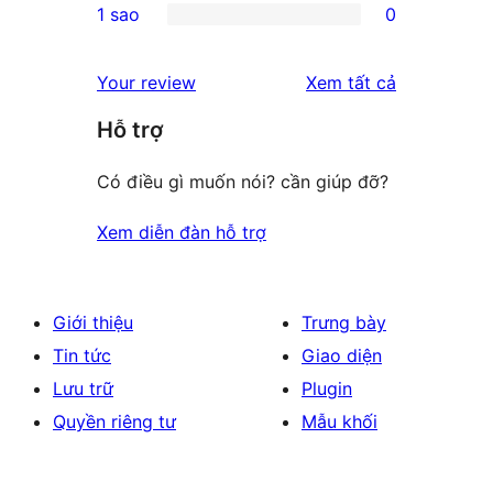
1 sao
0
reviews
star
2-
0
review
star
1-
đánh
Your review
Xem tất cả
reviews
star
giá
Hỗ trợ
reviews
Có điều gì muốn nói? cần giúp đỡ?
Xem diễn đàn hỗ trợ
Giới thiệu
Trưng bày
Tin tức
Giao diện
Lưu trữ
Plugin
Quyền riêng tư
Mẫu khối