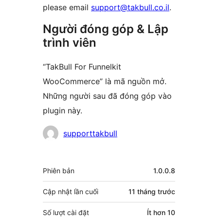
please email
support@takbull.co.il
.
Người đóng góp & Lập
trình viên
“TakBull For Funnelkit
WooCommerce” là mã nguồn mở.
Những người sau đã đóng góp vào
plugin này.
Những
supporttakbull
người
đóng
Meta
Phiên bản
1.0.0.8
góp
Cập nhật lần cuối
11 tháng
trước
Số lượt cài đặt
Ít hơn 10