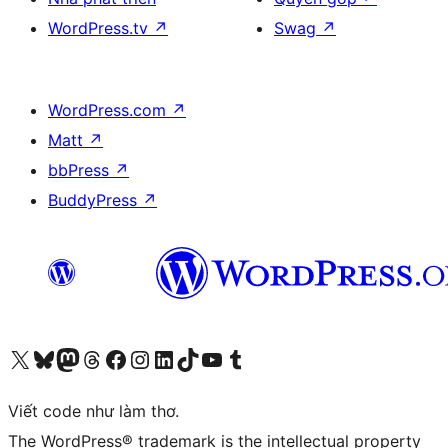
WordPress.tv
↗
Swag
↗
WordPress.com
↗
Matt
↗
bbPress
↗
BuddyPress
↗
Truy cập tài khoản X (trước đây là Twitter) của chúng tôi
Visit our Bluesky account
Visit our Mastodon account
Visit our Threads account
Xem trang Facebook của chúng tôi
Truy cập tài khoản Instagram của chúng tôi
Truy cập tài khoản LinkedIn của chúng tôi
Visit our TikTok account
Truy cập kênh YouTube của chúng tôi
Visit our Tumblr account
Viết code như làm thơ.
The WordPress® trademark is the intellectual property