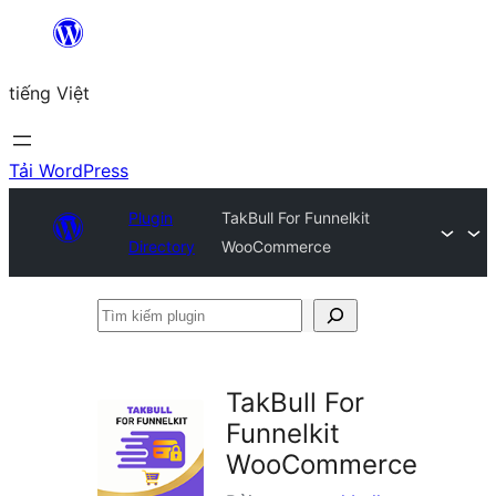
Chuyển
đến
tiếng Việt
phần
nội
dung
Tải WordPress
Plugin
TakBull For Funnelkit
Directory
WooCommerce
Tìm
kiếm
plugin
TakBull For
Funnelkit
WooCommerce