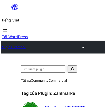
Chuyển
đến
tiếng Việt
phần
nội
dung
Tải WordPress
Plugin Directory
Tìm
kiếm
Tất cả
Community
Commercial
Tag của Plugin:
Zählmarke