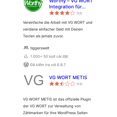
Worthy – VG WORT
Integration für
tổng
WordPress
(12
)
đánh
giá
Vereinfache die Arbeit mit VG WORT und
verdiene einfacher Geld mit Deinen
Texten als jemals zuvor.
tiggerswelt
1.000+ Số lượt cài đặt
Đã kiểm tra với 6.8.7
VG WORT METIS
tổng
(13
)
đánh
giá
VG WORT METIS ist das offizielle Plugin
der VG WORT zur Verwaltung von
Zählmarken für Ihre WordPress Seiten