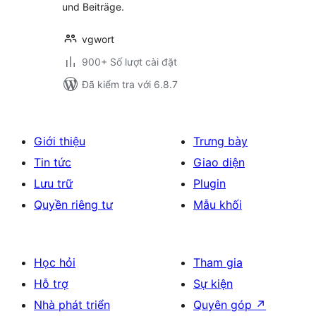
und Beiträge.
vgwort
900+ Số lượt cài đặt
Đã kiểm tra với 6.8.7
Giới thiệu
Trưng bày
Tin tức
Giao diện
Lưu trữ
Plugin
Quyền riêng tư
Mẫu khối
Học hỏi
Tham gia
Hỗ trợ
Sự kiện
Nhà phát triển
Quyên góp
↗