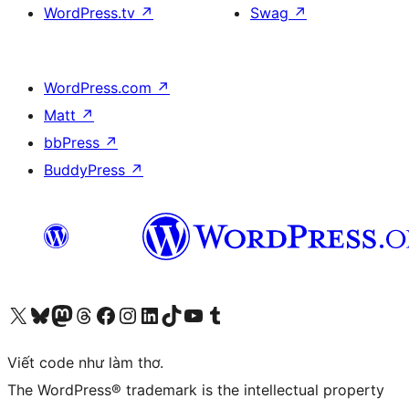
WordPress.tv
↗
Swag
↗
WordPress.com
↗
Matt
↗
bbPress
↗
BuddyPress
↗
Truy cập tài khoản X (trước đây là Twitter) của chúng tôi
Visit our Bluesky account
Visit our Mastodon account
Visit our Threads account
Xem trang Facebook của chúng tôi
Truy cập tài khoản Instagram của chúng tôi
Truy cập tài khoản LinkedIn của chúng tôi
Visit our TikTok account
Truy cập kênh YouTube của chúng tôi
Visit our Tumblr account
Viết code như làm thơ.
The WordPress® trademark is the intellectual property