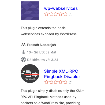
wp-webservices
tổng
(0
)
đánh
giá
This plugin extends the basic
webservices exposed by WordPress.
Prasath Nadarajah
10+ Số lượt cài đặt
Đã kiểm tra với 3.2.1
Simple XML-RPC
Pingback Disabler
tổng
(0
)
đánh
giá
This plugin simply disables only the XML-
RPC API Pingback Methods used by
hackers on a WordPress site, providing