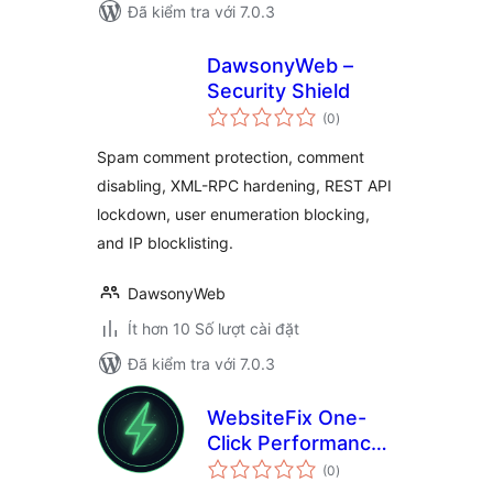
Đã kiểm tra với 7.0.3
DawsonyWeb –
Security Shield
tổng
(0
)
đánh
giá
Spam comment protection, comment
disabling, XML-RPC hardening, REST API
lockdown, user enumeration blocking,
and IP blocklisting.
DawsonyWeb
Ít hơn 10 Số lượt cài đặt
Đã kiểm tra với 7.0.3
WebsiteFix One-
Click Performance
tổng
Optimizer
(0
)
đánh
giá