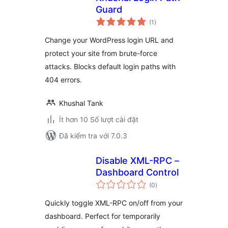
Guard
tổng
(1
)
đánh
giá
Change your WordPress login URL and
protect your site from brute-force
attacks. Blocks default login paths with
404 errors.
Khushal Tank
Ít hơn 10 Số lượt cài đặt
Đã kiểm tra với 7.0.3
Disable XML-RPC –
Dashboard Control
tổng
(0
)
đánh
giá
Quickly toggle XML-RPC on/off from your
dashboard. Perfect for temporarily