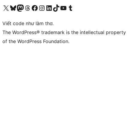
Truy cập tài khoản X (trước đây là Twitter) của chúng tôi
Visit our Bluesky account
Visit our Mastodon account
Visit our Threads account
Xem trang Facebook của chúng tôi
Truy cập tài khoản Instagram của chúng tôi
Truy cập tài khoản LinkedIn của chúng tôi
Visit our TikTok account
Truy cập kênh YouTube của chúng tôi
Visit our Tumblr account
Viết code như làm thơ.
The WordPress® trademark is the intellectual property
of the WordPress Foundation.