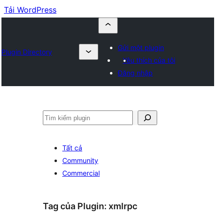
Tải WordPress
Gửi một plugin
Plugin Directory
Yêu thích của tôi
Đăng nhập
Tìm
kiếm
Tất cả
Community
Commercial
Tag của Plugin:
xmlrpc