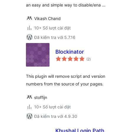
an easy and simple way to disable/ena …
Vikash Chand
10+ Số lượt cài đặt
Đã kiểm tra với 5.7.16
Blockinator
tổng
(2
)
đánh
giá
This plugin will remove script and version
numbers from the source of your pages.
stoffijn
10+ Số lượt cài đặt
Đã kiểm tra với 4.9.30
Khushal Login Path