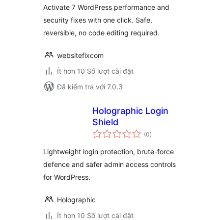
Activate 7 WordPress performance and
security fixes with one click. Safe,
reversible, no code editing required.
websitefixcom
Ít hơn 10 Số lượt cài đặt
Đã kiểm tra với 7.0.3
Holographic Login
Shield
tổng
(0
)
đánh
giá
Lightweight login protection, brute-force
defence and safer admin access controls
for WordPress.
Holographic
Ít hơn 10 Số lượt cài đặt