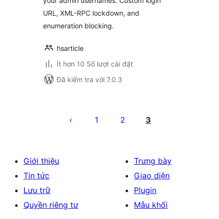
your admin usernames. Custom login
URL, XML-RPC lockdown, and
enumeration blocking.
hsarticle
Ít hơn 10 Số lượt cài đặt
Đã kiểm tra với 7.0.3
Phân
trang
1
2
3
bài
viết
Giới thiệu
Trưng bày
Tin tức
Giao diện
Lưu trữ
Plugin
Quyền riêng tư
Mẫu khối