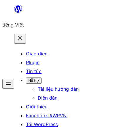
Chuyển
đến
tiếng Việt
phần
nội
dung
Giao diện
Plugin
Tin tức
Hỗ trợ
Tài liệu hướng dẫn
Diễn đàn
Giới thiệu
Facebook #WPVN
Tải WordPress