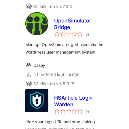
Đã kiểm tra với 7.0.3
OpenSimulator
Bridge
tổng
(0
)
đánh
giá
Manage OpenSimulator grid users via the
WordPress user management system.
Casey
Ít hơn 10 Số lượt cài đặt
Đã kiểm tra với 5.9.15
HSArticle Login
Warden
tổng
(0
)
đánh
giá
Hide your login URL and stop leaking