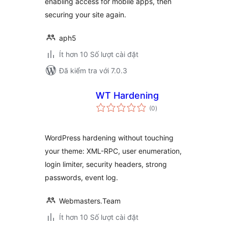
enabling access for mobile apps, then
securing your site again.
aph5
Ít hơn 10 Số lượt cài đặt
Đã kiểm tra với 7.0.3
WT Hardening
tổng
(0
)
đánh
giá
WordPress hardening without touching
your theme: XML-RPC, user enumeration,
login limiter, security headers, strong
passwords, event log.
Webmasters.Team
Ít hơn 10 Số lượt cài đặt