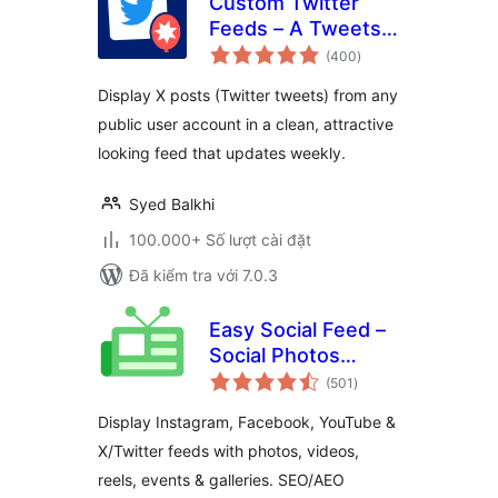
Custom Twitter
Feeds – A Tweets
tổng
Widget or X Feed
(400
)
đánh
giá
Widget
Display X posts (Twitter tweets) from any
public user account in a clean, attractive
looking feed that updates weekly.
Syed Balkhi
100.000+ Số lượt cài đặt
Đã kiểm tra với 7.0.3
Easy Social Feed –
Social Photos
tổng
Gallery and Post
(501
)
đánh
giá
Feed for
Display Instagram, Facebook, YouTube &
WordPress
X/Twitter feeds with photos, videos,
reels, events & galleries. SEO/AEO