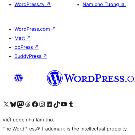
WordPress.tv
↗
Năm cho Tương lai
WordPress.com
↗
Matt
↗
bbPress
↗
BuddyPress
↗
Truy cập tài khoản X (trước đây là Twitter) của chúng tôi
Visit our Bluesky account
Visit our Mastodon account
Visit our Threads account
Xem trang Facebook của chúng tôi
Truy cập tài khoản Instagram của chúng tôi
Truy cập tài khoản LinkedIn của chúng tôi
Visit our TikTok account
Truy cập kênh YouTube của chúng tôi
Visit our Tumblr account
Viết code như làm thơ.
The WordPress® trademark is the intellectual property