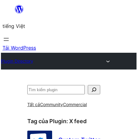
Chuyển
đến
tiếng Việt
phần
nội
dung
Tải WordPress
Plugin Directory
Tìm
kiếm
Tất cả
Community
Commercial
Tag của Plugin:
X feed