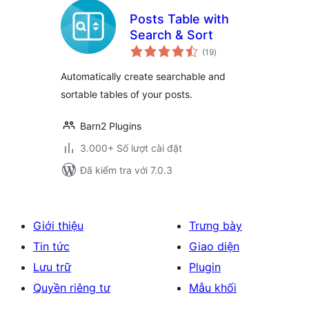
Posts Table with
Search & Sort
tổng
(19
)
đánh
giá
Automatically create searchable and
sortable tables of your posts.
Barn2 Plugins
3.000+ Số lượt cài đặt
Đã kiểm tra với 7.0.3
Giới thiệu
Trưng bày
Tin tức
Giao diện
Lưu trữ
Plugin
Quyền riêng tư
Mẫu khối