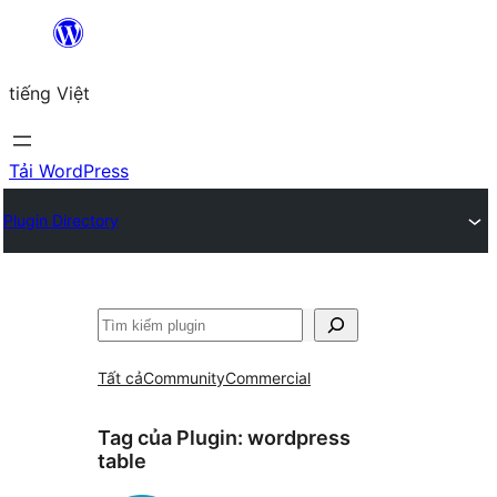
Chuyển
đến
tiếng Việt
phần
nội
dung
Tải WordPress
Plugin Directory
Tìm
kiếm
Tất cả
Community
Commercial
Tag của Plugin:
wordpress
table