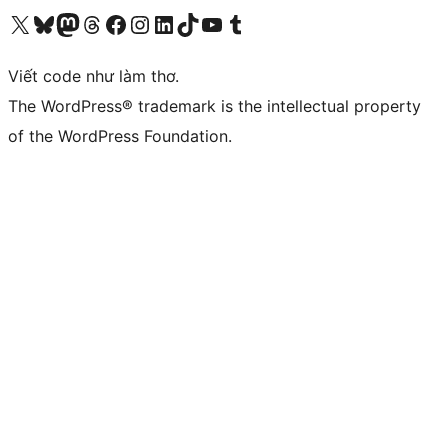
Truy cập tài khoản X (trước đây là Twitter) của chúng tôi
Visit our Bluesky account
Visit our Mastodon account
Visit our Threads account
Xem trang Facebook của chúng tôi
Truy cập tài khoản Instagram của chúng tôi
Truy cập tài khoản LinkedIn của chúng tôi
Visit our TikTok account
Truy cập kênh YouTube của chúng tôi
Visit our Tumblr account
Viết code như làm thơ.
The WordPress® trademark is the intellectual property
of the WordPress Foundation.