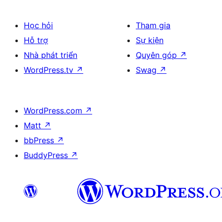
Học hỏi
Tham gia
Hỗ trợ
Sự kiện
Nhà phát triển
Quyên góp
↗
WordPress.tv
↗
Swag
↗
WordPress.com
↗
Matt
↗
bbPress
↗
BuddyPress
↗