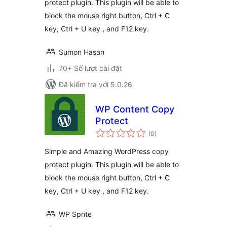
protect plugin. This plugin will be able to
block the mouse right button, Ctrl + C
key, Ctrl + U key , and F12 key.
Sumon Hasan
70+ Số lượt cài đặt
Đã kiểm tra với 5.0.26
WP Content Copy
Protect
tổng
(0
)
đánh
giá
Simple and Amazing WordPress copy
protect plugin. This plugin will be able to
block the mouse right button, Ctrl + C
key, Ctrl + U key , and F12 key.
WP Sprite