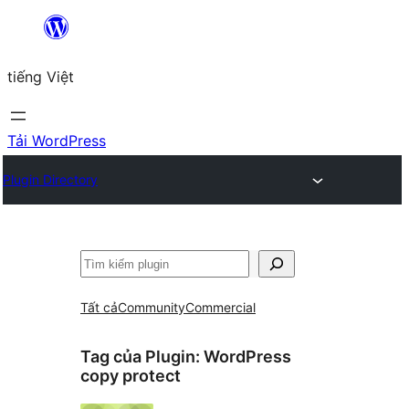
Chuyển
đến
tiếng Việt
phần
nội
dung
Tải WordPress
Plugin Directory
Tìm
kiếm
Tất cả
Community
Commercial
Tag của Plugin:
WordPress
copy protect