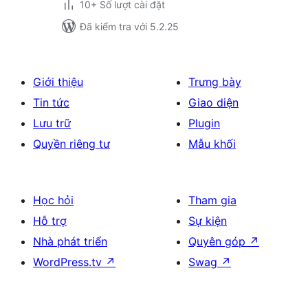
10+ Số lượt cài đặt
Đã kiểm tra với 5.2.25
Giới thiệu
Trưng bày
Tin tức
Giao diện
Lưu trữ
Plugin
Quyền riêng tư
Mẫu khối
Học hỏi
Tham gia
Hỗ trợ
Sự kiện
Nhà phát triển
Quyên góp
↗
WordPress.tv
↗
Swag
↗