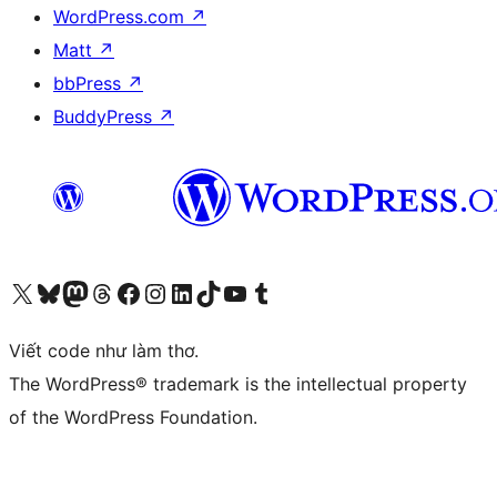
WordPress.com
↗
Matt
↗
bbPress
↗
BuddyPress
↗
Truy cập tài khoản X (trước đây là Twitter) của chúng tôi
Visit our Bluesky account
Visit our Mastodon account
Visit our Threads account
Xem trang Facebook của chúng tôi
Truy cập tài khoản Instagram của chúng tôi
Truy cập tài khoản LinkedIn của chúng tôi
Visit our TikTok account
Truy cập kênh YouTube của chúng tôi
Visit our Tumblr account
Viết code như làm thơ.
The WordPress® trademark is the intellectual property
of the WordPress Foundation.