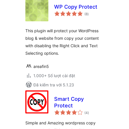
WP Copy Protect
tổng
(8
)
đánh
giá
This plugin will protect your WordPress
blog & website from copy your content
with disabling the Right Click and Text
Selecting options.
areafin5
1.000+ Số lượt cài đặt
Đã kiểm tra với 5.1.23
Smart Copy
Protect
tổng
(4
)
đánh
giá
Simple and Amazing wordpress copy