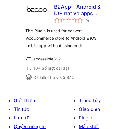
B2App – Android &
iOS native apps
tổng
builder without
(0
)
đánh
giá
using code
This Plugin is used for convert
WooCommerce store to Android & iOS
mobile app without using code.
accessible892
10+ Số lượt cài đặt
Đã kiểm tra với 5.9.15
Giới thiệu
Trưng bày
Tin tức
Giao diện
Lưu trữ
Plugin
Quyền riêng tư
Mẫu khối