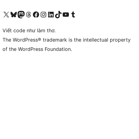
Truy cập tài khoản X (trước đây là Twitter) của chúng tôi
Visit our Bluesky account
Visit our Mastodon account
Visit our Threads account
Xem trang Facebook của chúng tôi
Truy cập tài khoản Instagram của chúng tôi
Truy cập tài khoản LinkedIn của chúng tôi
Visit our TikTok account
Truy cập kênh YouTube của chúng tôi
Visit our Tumblr account
Viết code như làm thơ.
The WordPress® trademark is the intellectual property
of the WordPress Foundation.