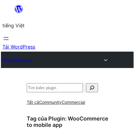
Chuyển
đến
tiếng Việt
phần
nội
dung
Tải WordPress
Plugin Directory
Tìm
kiếm
Tất cả
Community
Commercial
Tag của Plugin:
WooCommerce
to mobile app