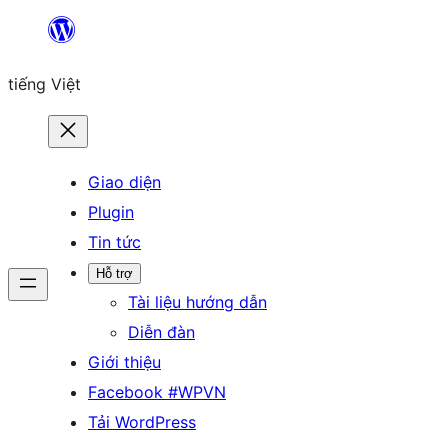
Chuyển
đến
tiếng Việt
phần
nội
dung
Giao diện
Plugin
Tin tức
Hỗ trợ
Tài liệu hướng dẫn
Diễn đàn
Giới thiệu
Facebook #WPVN
Tải WordPress