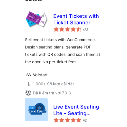
Event Tickets with
Ticket Scanner
tổng
(23
)
đánh
giá
Sell event tickets with WooCommerce.
Design seating plans, generate PDF
tickets with QR codes, and scan them at
the door. No per-ticket fees.
Vollstart
1.000+ Số lượt cài đặt
Đã kiểm tra với 7.0.3
Live Event Seating
Lite – Seating
tổng
Chart, Floor Plan &
(6
)
đánh
giá
Ticket Sales