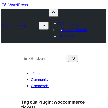
Tải WordPress
Gửi một plugin
Plugin Directory
Yêu thích của tôi
Đăng nhập
Tìm
kiếm
Tất cả
Community
Commercial
Tag của Plugin:
woocommerce
tickets