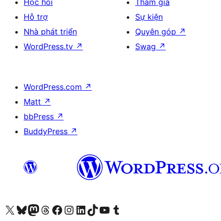
Học hỏi
Tham gia
Hỗ trợ
Sự kiện
Nhà phát triển
Quyên góp
↗
WordPress.tv
↗
Swag
↗
WordPress.com
↗
Matt
↗
bbPress
↗
BuddyPress
↗
Truy cập tài khoản X (trước đây là Twitter) của chúng tôi
Visit our Bluesky account
Visit our Mastodon account
Visit our Threads account
Xem trang Facebook của chúng tôi
Truy cập tài khoản Instagram của chúng tôi
Truy cập tài khoản LinkedIn của chúng tôi
Visit our TikTok account
Truy cập kênh YouTube của chúng tôi
Visit our Tumblr account